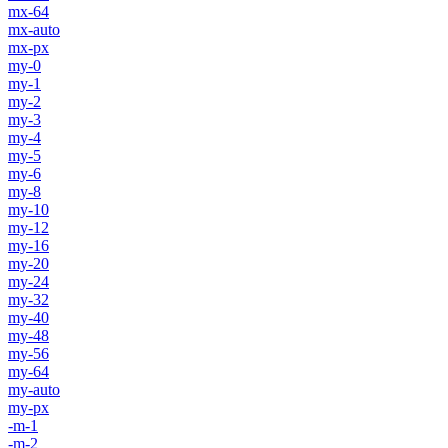
mx-64
mx-auto
mx-px
my-0
my-1
my-2
my-3
my-4
my-5
my-6
my-8
my-10
my-12
my-16
my-20
my-24
my-32
my-40
my-48
my-56
my-64
my-auto
my-px
-m-1
-m-2