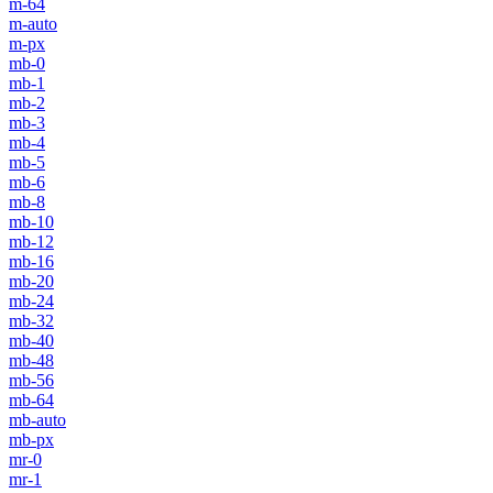
m-64
m-auto
m-px
mb-0
mb-1
mb-2
mb-3
mb-4
mb-5
mb-6
mb-8
mb-10
mb-12
mb-16
mb-20
mb-24
mb-32
mb-40
mb-48
mb-56
mb-64
mb-auto
mb-px
mr-0
mr-1