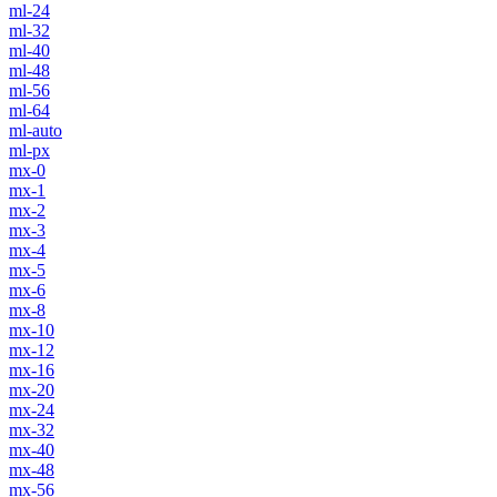
ml-24
ml-32
ml-40
ml-48
ml-56
ml-64
ml-auto
ml-px
mx-0
mx-1
mx-2
mx-3
mx-4
mx-5
mx-6
mx-8
mx-10
mx-12
mx-16
mx-20
mx-24
mx-32
mx-40
mx-48
mx-56