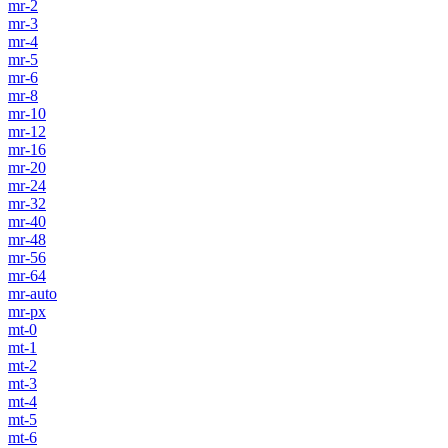
mr-2
mr-3
mr-4
mr-5
mr-6
mr-8
mr-10
mr-12
mr-16
mr-20
mr-24
mr-32
mr-40
mr-48
mr-56
mr-64
mr-auto
mr-px
mt-0
mt-1
mt-2
mt-3
mt-4
mt-5
mt-6