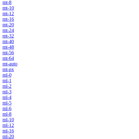
mt-8
mt-10
mt-12
mt-16
mt-20
mt-24
mt-32
mt-40
mt-48
mt-56
mt-64
mt-auto
mt-px
ml-0
ml-1
ml-2
ml-3
ml-4
ml-5
ml-6
ml-8
ml-10
ml-12
ml-16
ml-20