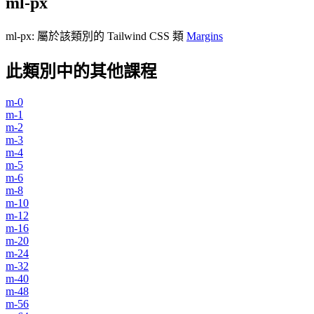
ml-px
ml-px
:
屬於該類別的 Tailwind CSS 類
Margins
此類別中的其他課程
m-0
m-1
m-2
m-3
m-4
m-5
m-6
m-8
m-10
m-12
m-16
m-20
m-24
m-32
m-40
m-48
m-56