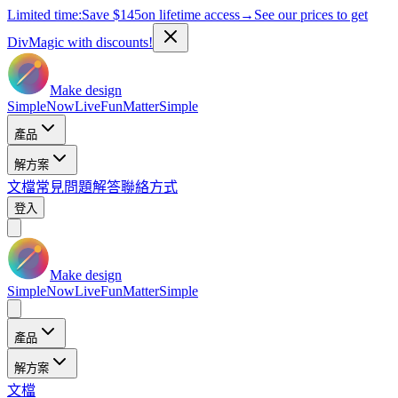
Limited time:
Save
$145
on lifetime access
→
See our prices to get
DivMagic with discounts!
Make design
Simple
Now
Live
Fun
Matter
Simple
產品
解方案
文檔
常見問題解答
聯絡方式
登入
Make design
Simple
Now
Live
Fun
Matter
Simple
產品
解方案
文檔