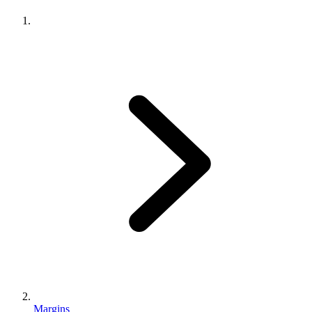
Margins