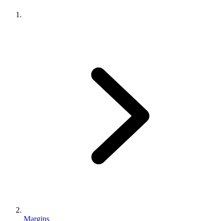
Margins