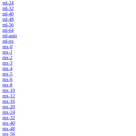
ml-24
ml-32
ml-40
ml-48
ml-56
ml-64
ml-auto
ml-px
mx-0
mx-1
mx-2
mx-3
mx-4
mx-5
mx-6
mx-8
mx-10
mx-12
mx-16
mx-20
mx-24
mx-32
mx-40
mx-48
mx-56