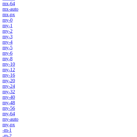
mx-64
mx-auto
mx-px
my-0
my-1
my-2
my-3
my-4
my-5
my-6
my-8
my-10
my-12
my-16
my-20
my-24
my-32
my-40
my-48
my-56
my-64
my-auto
my-px
-m-1
-m-2