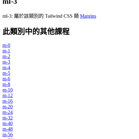
ml-3
ml-3
:
屬於該類別的 Tailwind CSS 類
Margins
此類別中的其他課程
m-0
m-1
m-2
m-3
m-4
m-5
m-6
m-8
m-10
m-12
m-16
m-20
m-24
m-32
m-40
m-48
m-56