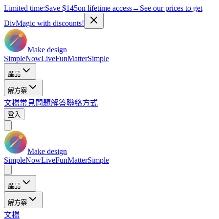
Limited time:
Save
$145
on lifetime access
→
See our prices to get
DivMagic with discounts!
Make design
Simple
Now
Live
Fun
Matter
Simple
產品
解方案
文檔
常見問題解答
聯絡方式
登入
Make design
Simple
Now
Live
Fun
Matter
Simple
產品
解方案
文檔