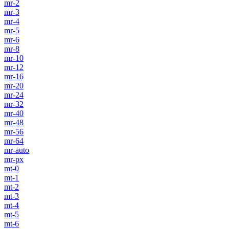
mr-2
mr-3
mr-4
mr-5
mr-6
mr-8
mr-10
mr-12
mr-16
mr-20
mr-24
mr-32
mr-40
mr-48
mr-56
mr-64
mr-auto
mr-px
mt-0
mt-1
mt-2
mt-3
mt-4
mt-5
mt-6