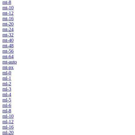
mt-8
mt-10
mt-12
mt-16
mt-20
mt-24
mt-32
mt-40
mt-48
mt-56
mt-64
mt-auto
mt-px
ml-0
ml-1
ml-2
ml-3
ml-4
ml-5
ml-6
ml-8
ml-10
ml-12
ml-16
ml-20