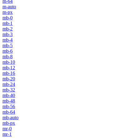
m-64
m-auto
m-px
mb-0
mb-1
mb-2
mb-3
mb-4
mb-5
mb-6
mb-8
mb-10
mb-12
mb-16
mb-20
mb-24
mb-32
mb-40
mb-48
mb-56
mb-64
mb-auto
mb-px
mr-0
mr-1