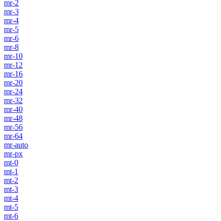
mr-2
mr-3
mr-4
mr-5
mr-6
mr-8
mr-10
mr-12
mr-16
mr-20
mr-24
mr-32
mr-40
mr-48
mr-56
mr-64
mr-auto
mr-px
mt-0
mt-1
mt-2
mt-3
mt-4
mt-5
mt-6