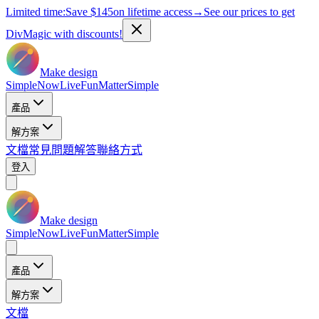
Limited time:
Save
$145
on lifetime access
→
See our prices to get
DivMagic with discounts!
Make design
Simple
Now
Live
Fun
Matter
Simple
產品
解方案
文檔
常見問題解答
聯絡方式
登入
Make design
Simple
Now
Live
Fun
Matter
Simple
產品
解方案
文檔