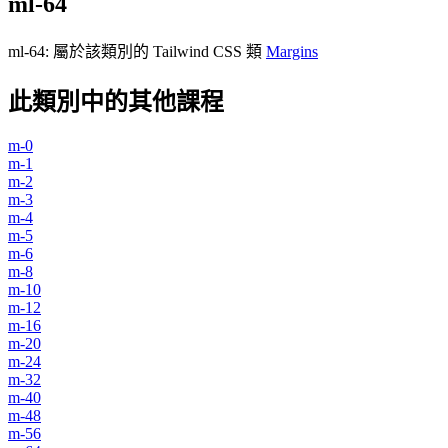
ml-64
ml-64
:
屬於該類別的 Tailwind CSS 類
Margins
此類別中的其他課程
m-0
m-1
m-2
m-3
m-4
m-5
m-6
m-8
m-10
m-12
m-16
m-20
m-24
m-32
m-40
m-48
m-56