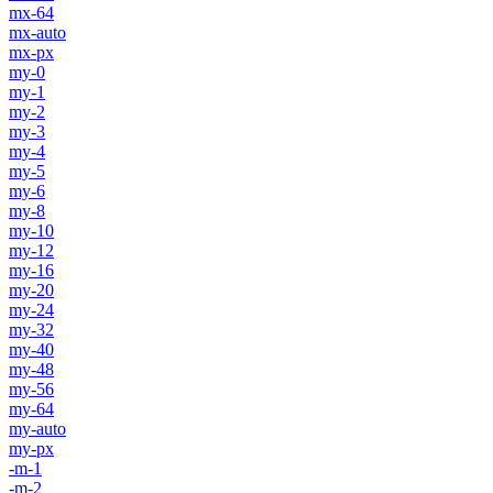
mx-64
mx-auto
mx-px
my-0
my-1
my-2
my-3
my-4
my-5
my-6
my-8
my-10
my-12
my-16
my-20
my-24
my-32
my-40
my-48
my-56
my-64
my-auto
my-px
-m-1
-m-2