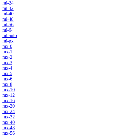
ml-24
ml-32
ml-40
ml-48
ml-56
ml-64
ml-auto
ml-px
mx-0
mx-1
mx-2
mx-3
mx-4
mx-5
mx-6
mx-8
mx-10
mx-12
mx-16
mx-20
mx-24
mx-32
mx-40
mx-48
mx-56