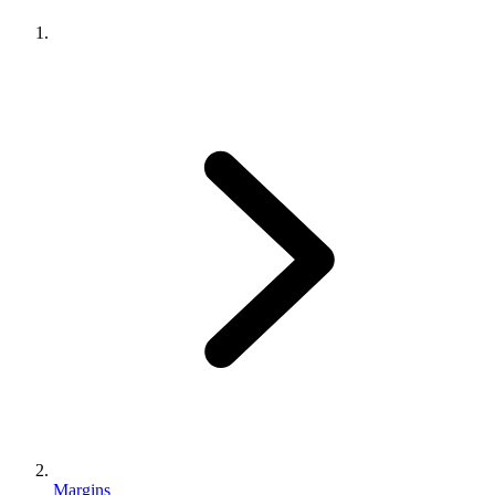
Margins