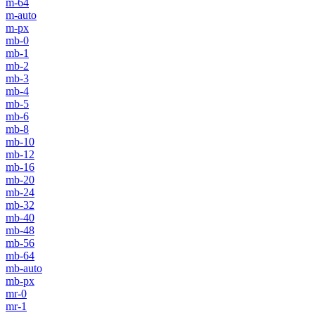
m-64
m-auto
m-px
mb-0
mb-1
mb-2
mb-3
mb-4
mb-5
mb-6
mb-8
mb-10
mb-12
mb-16
mb-20
mb-24
mb-32
mb-40
mb-48
mb-56
mb-64
mb-auto
mb-px
mr-0
mr-1