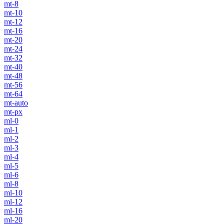
mt-8
mt-10
mt-12
mt-16
mt-20
mt-24
mt-32
mt-40
mt-48
mt-56
mt-64
mt-auto
mt-px
ml-0
ml-1
ml-2
ml-3
ml-4
ml-5
ml-6
ml-8
ml-10
ml-12
ml-16
ml-20