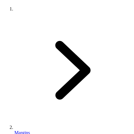
Margins