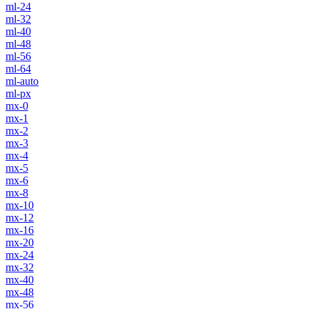
ml-24
ml-32
ml-40
ml-48
ml-56
ml-64
ml-auto
ml-px
mx-0
mx-1
mx-2
mx-3
mx-4
mx-5
mx-6
mx-8
mx-10
mx-12
mx-16
mx-20
mx-24
mx-32
mx-40
mx-48
mx-56