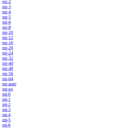
mr-2
mr-3
mr-4
mr-5
mr-6
mr-8
mr-10
mr-12
mr-16
mr-20
mr-24
mr-32
mr-40
mr-48
mr-56
mr-64
mr-auto
mr-px
mt-0
mt-1
mt-2
mt-3
mt-4
mt-5
mt-6