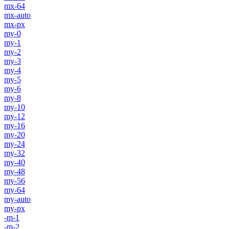
mx-64
mx-auto
mx-px
my-0
my-1
my-2
my-3
my-4
my-5
my-6
my-8
my-10
my-12
my-16
my-20
my-24
my-32
my-40
my-48
my-56
my-64
my-auto
my-px
-m-1
-m-2