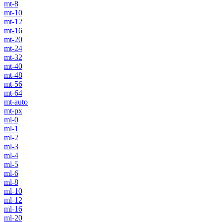
mt-8
mt-10
mt-12
mt-16
mt-20
mt-24
mt-32
mt-40
mt-48
mt-56
mt-64
mt-auto
mt-px
ml-0
ml-1
ml-2
ml-3
ml-4
ml-5
ml-6
ml-8
ml-10
ml-12
ml-16
ml-20