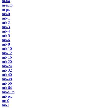
m-64
m-auto
m-px
mb-0
mb-1
mb-2
mb-3
mb-4
mb-5
mb-6
mb-8
mb-10
mb-12
mb-16
mb-20
mb-24
mb-32
mb-40
mb-48
mb-56
mb-64
mb-auto
mb-px
mr-0
mr-1