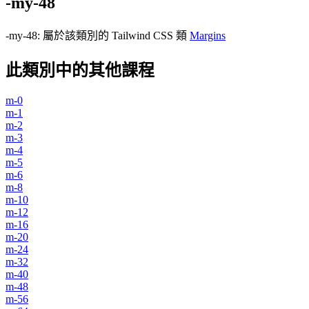
-my-48
-my-48
:
屬於該類別的 Tailwind CSS 類
Margins
此類別中的其他課程
m-0
m-1
m-2
m-3
m-4
m-5
m-6
m-8
m-10
m-12
m-16
m-20
m-24
m-32
m-40
m-48
m-56