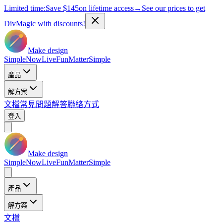
Limited time:
Save
$145
on lifetime access
→
See our prices to get
DivMagic with discounts!
Make design
Simple
Now
Live
Fun
Matter
Simple
產品
解方案
文檔
常見問題解答
聯絡方式
登入
Make design
Simple
Now
Live
Fun
Matter
Simple
產品
解方案
文檔