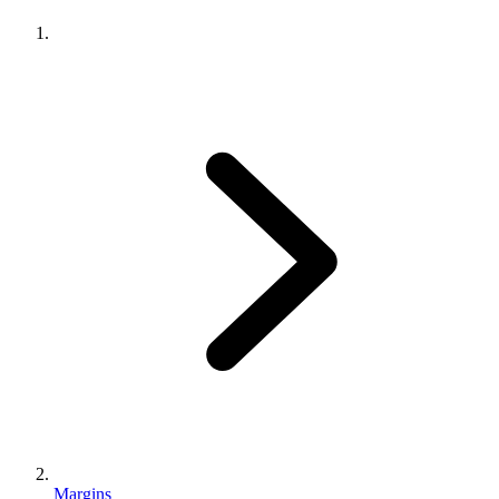
Margins