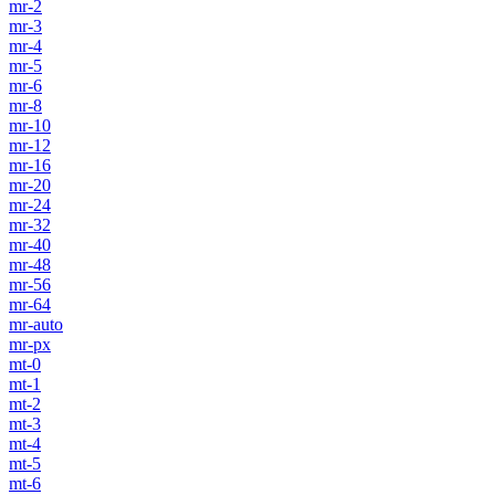
mr-2
mr-3
mr-4
mr-5
mr-6
mr-8
mr-10
mr-12
mr-16
mr-20
mr-24
mr-32
mr-40
mr-48
mr-56
mr-64
mr-auto
mr-px
mt-0
mt-1
mt-2
mt-3
mt-4
mt-5
mt-6