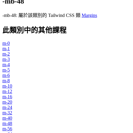
-mb-48
-mb-48
:
屬於該類別的 Tailwind CSS 類
Margins
此類別中的其他課程
m-0
m-1
m-2
m-3
m-4
m-5
m-6
m-8
m-10
m-12
m-16
m-20
m-24
m-32
m-40
m-48
m-56