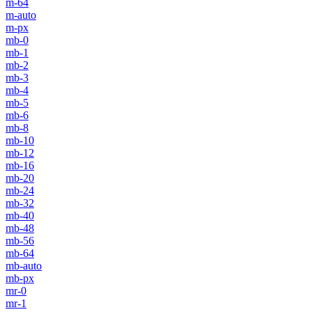
m-64
m-auto
m-px
mb-0
mb-1
mb-2
mb-3
mb-4
mb-5
mb-6
mb-8
mb-10
mb-12
mb-16
mb-20
mb-24
mb-32
mb-40
mb-48
mb-56
mb-64
mb-auto
mb-px
mr-0
mr-1