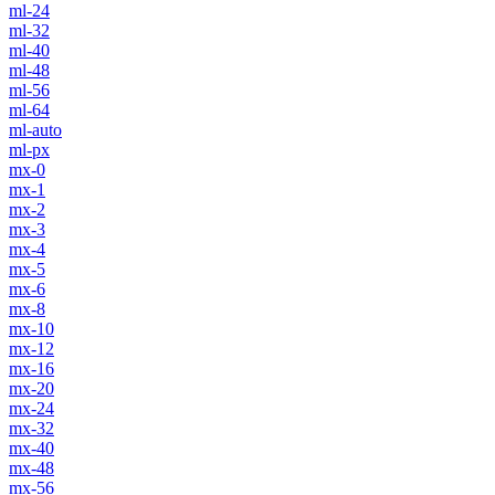
ml-24
ml-32
ml-40
ml-48
ml-56
ml-64
ml-auto
ml-px
mx-0
mx-1
mx-2
mx-3
mx-4
mx-5
mx-6
mx-8
mx-10
mx-12
mx-16
mx-20
mx-24
mx-32
mx-40
mx-48
mx-56