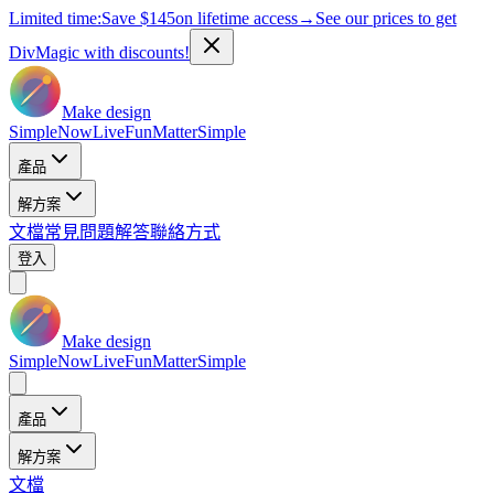
Limited time:
Save
$145
on lifetime access
→
See our prices to get
DivMagic with discounts!
Make design
Simple
Now
Live
Fun
Matter
Simple
產品
解方案
文檔
常見問題解答
聯絡方式
登入
Make design
Simple
Now
Live
Fun
Matter
Simple
產品
解方案
文檔