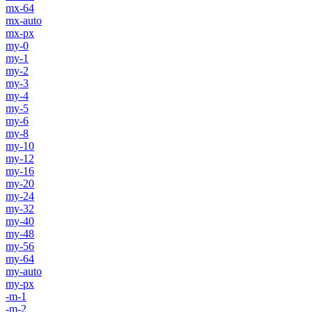
mx-64
mx-auto
mx-px
my-0
my-1
my-2
my-3
my-4
my-5
my-6
my-8
my-10
my-12
my-16
my-20
my-24
my-32
my-40
my-48
my-56
my-64
my-auto
my-px
-m-1
-m-2