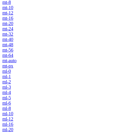
mt-8
mt-10
mt-12
mt-16
mt-20
mt-24
mt-32
mt-40
mt-48
mt-56
mt-64
mt-auto
mt-px
ml-0
ml-1
ml-2
ml-3
ml-4
ml-5
ml-6
ml-8
ml-10
ml-12
ml-16
ml-20