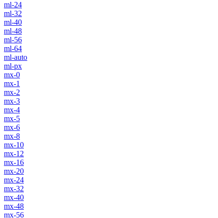
ml-24
ml-32
ml-40
ml-48
ml-56
ml-64
ml-auto
ml-px
mx-0
mx-1
mx-2
mx-3
mx-4
mx-5
mx-6
mx-8
mx-10
mx-12
mx-16
mx-20
mx-24
mx-32
mx-40
mx-48
mx-56