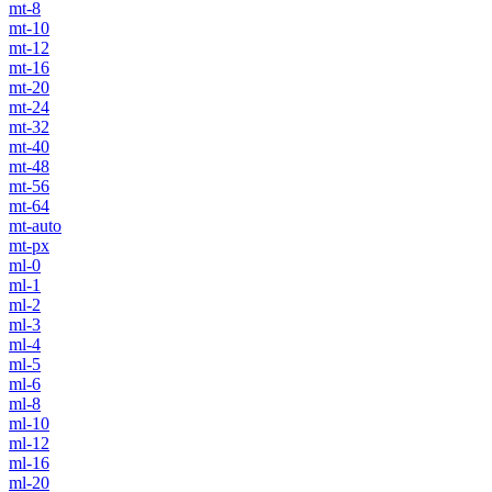
mt-8
mt-10
mt-12
mt-16
mt-20
mt-24
mt-32
mt-40
mt-48
mt-56
mt-64
mt-auto
mt-px
ml-0
ml-1
ml-2
ml-3
ml-4
ml-5
ml-6
ml-8
ml-10
ml-12
ml-16
ml-20