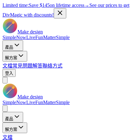
Limited time:
Save
$145
on lifetime access
→
See our prices to get
DivMagic with discounts!
Make design
Simple
Now
Live
Fun
Matter
Simple
產品
解方案
文檔
常見問題解答
聯絡方式
登入
Make design
Simple
Now
Live
Fun
Matter
Simple
產品
解方案
文檔