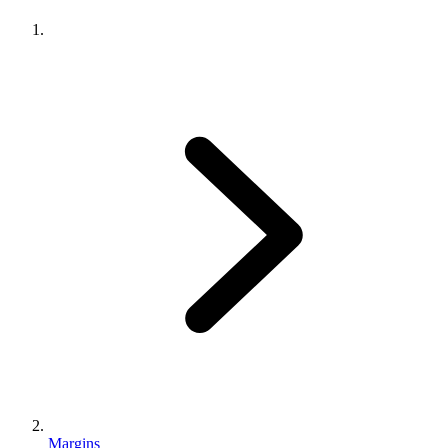
Margins