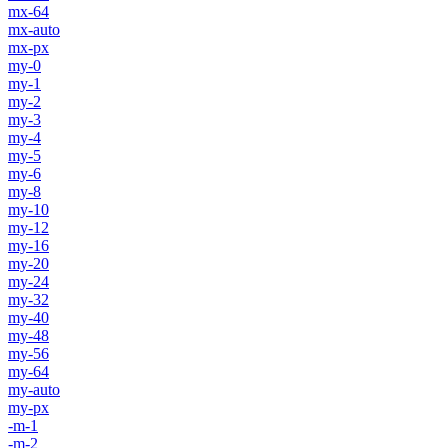
mx-64
mx-auto
mx-px
my-0
my-1
my-2
my-3
my-4
my-5
my-6
my-8
my-10
my-12
my-16
my-20
my-24
my-32
my-40
my-48
my-56
my-64
my-auto
my-px
-m-1
-m-2