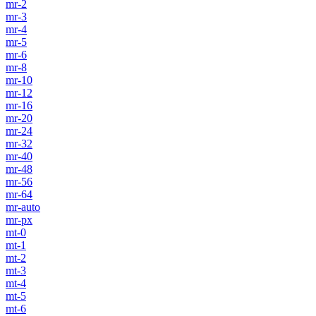
mr-2
mr-3
mr-4
mr-5
mr-6
mr-8
mr-10
mr-12
mr-16
mr-20
mr-24
mr-32
mr-40
mr-48
mr-56
mr-64
mr-auto
mr-px
mt-0
mt-1
mt-2
mt-3
mt-4
mt-5
mt-6