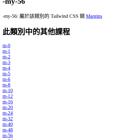
-my-56
-my-56
:
屬於該類別的 Tailwind CSS 類
Margins
此類別中的其他課程
m-0
m-1
m-2
m-3
m-4
m-5
m-6
m-8
m-10
m-12
m-16
m-20
m-24
m-32
m-40
m-48
m-56