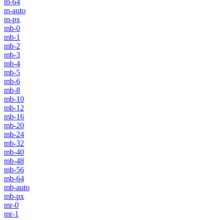
m-64
m-auto
m-px
mb-0
mb-1
mb-2
mb-3
mb-4
mb-5
mb-6
mb-8
mb-10
mb-12
mb-16
mb-20
mb-24
mb-32
mb-40
mb-48
mb-56
mb-64
mb-auto
mb-px
mr-0
mr-1