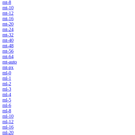
mt-8
mt-10
mt-12
mt-16
mt-20
mt-24
mt-32
mt-40
mt-48
mt-56
mt-64
mt-auto
mt-px
ml-0
ml-1
ml-2
ml-3
ml-4
ml-5
ml-6
ml-8
ml-10
ml-12
ml-16
ml-20