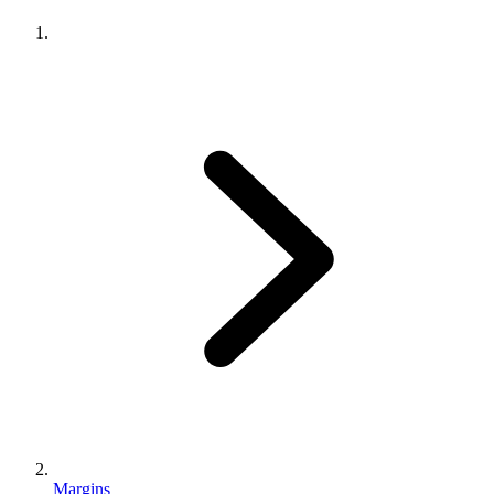
Margins