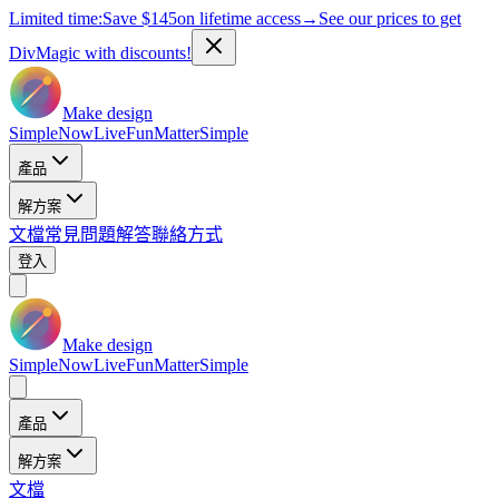
Limited time:
Save
$145
on lifetime access
→
See our prices to get
DivMagic with discounts!
Make design
Simple
Now
Live
Fun
Matter
Simple
產品
解方案
文檔
常見問題解答
聯絡方式
登入
Make design
Simple
Now
Live
Fun
Matter
Simple
產品
解方案
文檔