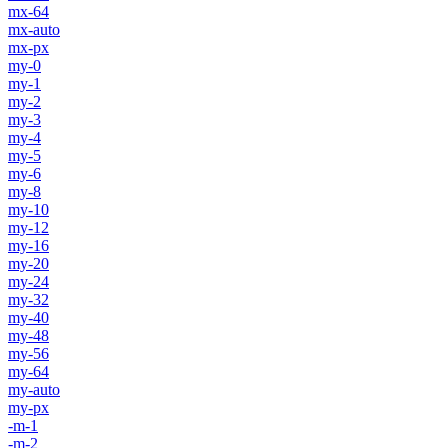
mx-64
mx-auto
mx-px
my-0
my-1
my-2
my-3
my-4
my-5
my-6
my-8
my-10
my-12
my-16
my-20
my-24
my-32
my-40
my-48
my-56
my-64
my-auto
my-px
-m-1
-m-2