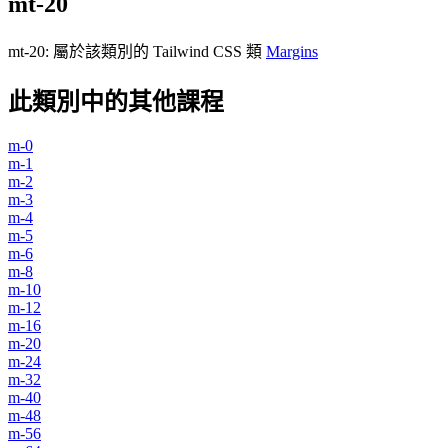
mt-20
mt-20
:
屬於該類別的 Tailwind CSS 類
Margins
此類別中的其他課程
m-0
m-1
m-2
m-3
m-4
m-5
m-6
m-8
m-10
m-12
m-16
m-20
m-24
m-32
m-40
m-48
m-56