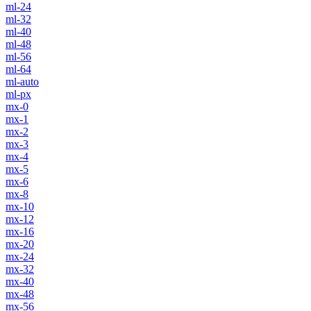
ml-24
ml-32
ml-40
ml-48
ml-56
ml-64
ml-auto
ml-px
mx-0
mx-1
mx-2
mx-3
mx-4
mx-5
mx-6
mx-8
mx-10
mx-12
mx-16
mx-20
mx-24
mx-32
mx-40
mx-48
mx-56