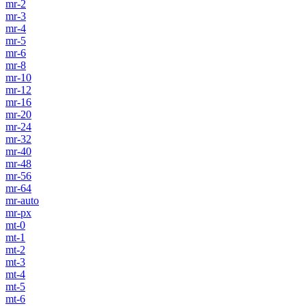
mr-2
mr-3
mr-4
mr-5
mr-6
mr-8
mr-10
mr-12
mr-16
mr-20
mr-24
mr-32
mr-40
mr-48
mr-56
mr-64
mr-auto
mr-px
mt-0
mt-1
mt-2
mt-3
mt-4
mt-5
mt-6