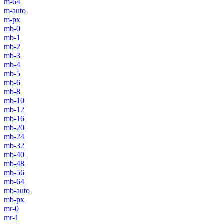
m-64
m-auto
m-px
mb-0
mb-1
mb-2
mb-3
mb-4
mb-5
mb-6
mb-8
mb-10
mb-12
mb-16
mb-20
mb-24
mb-32
mb-40
mb-48
mb-56
mb-64
mb-auto
mb-px
mr-0
mr-1