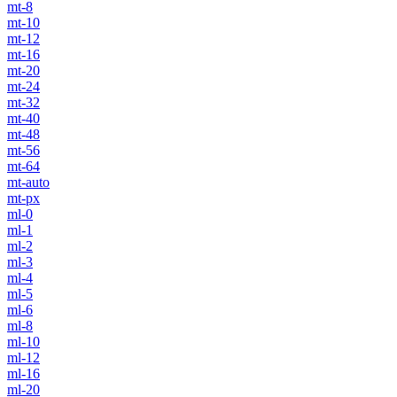
mt-8
mt-10
mt-12
mt-16
mt-20
mt-24
mt-32
mt-40
mt-48
mt-56
mt-64
mt-auto
mt-px
ml-0
ml-1
ml-2
ml-3
ml-4
ml-5
ml-6
ml-8
ml-10
ml-12
ml-16
ml-20