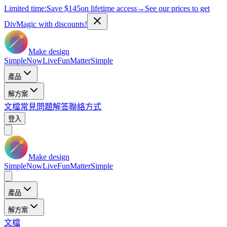
Limited time:
Save
$145
on lifetime access
→
See our prices to get
DivMagic with discounts!
Make design
Simple
Now
Live
Fun
Matter
Simple
產品
解方案
文檔
常見問題解答
聯絡方式
登入
Make design
Simple
Now
Live
Fun
Matter
Simple
產品
解方案
文檔