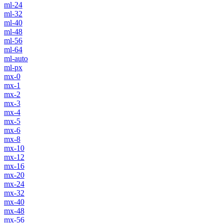
ml-24
ml-32
ml-40
ml-48
ml-56
ml-64
ml-auto
ml-px
mx-0
mx-1
mx-2
mx-3
mx-4
mx-5
mx-6
mx-8
mx-10
mx-12
mx-16
mx-20
mx-24
mx-32
mx-40
mx-48
mx-56