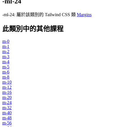
-ml-24
-ml-24
:
屬於該類別的 Tailwind CSS 類
Margins
此類別中的其他課程
m-0
m-1
m-2
m-3
m-4
m-5
m-6
m-8
m-10
m-12
m-16
m-20
m-24
m-32
m-40
m-48
m-56