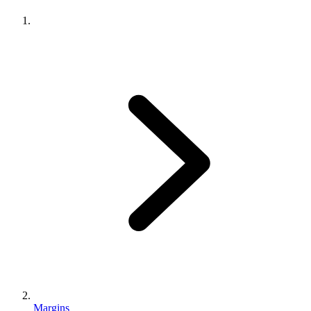
Margins