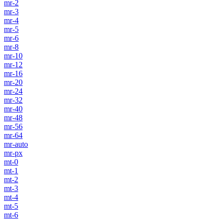
mr-2
mr-3
mr-4
mr-5
mr-6
mr-8
mr-10
mr-12
mr-16
mr-20
mr-24
mr-32
mr-40
mr-48
mr-56
mr-64
mr-auto
mr-px
mt-0
mt-1
mt-2
mt-3
mt-4
mt-5
mt-6