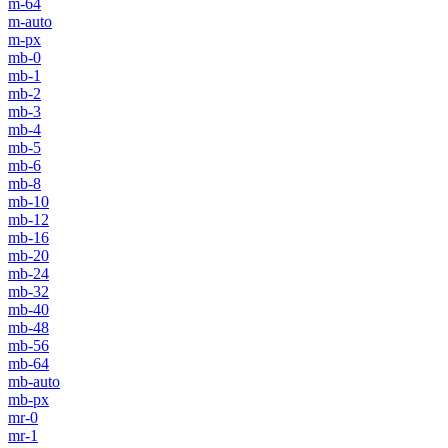
m-64
m-auto
m-px
mb-0
mb-1
mb-2
mb-3
mb-4
mb-5
mb-6
mb-8
mb-10
mb-12
mb-16
mb-20
mb-24
mb-32
mb-40
mb-48
mb-56
mb-64
mb-auto
mb-px
mr-0
mr-1