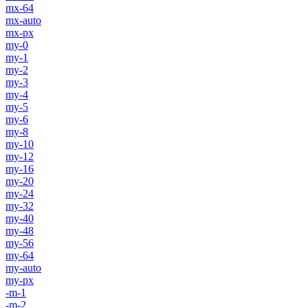
mx-64
mx-auto
mx-px
my-0
my-1
my-2
my-3
my-4
my-5
my-6
my-8
my-10
my-12
my-16
my-20
my-24
my-32
my-40
my-48
my-56
my-64
my-auto
my-px
-m-1
-m-2