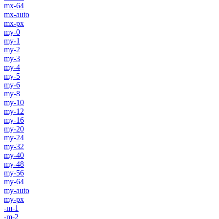
mx-64
mx-auto
mx-px
my-0
my-1
my-2
my-3
my-4
my-5
my-6
my-8
my-10
my-12
my-16
my-20
my-24
my-32
my-40
my-48
my-56
my-64
my-auto
my-px
-m-1
-m-2