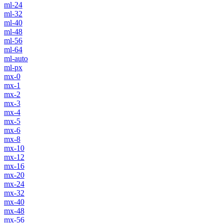
ml-24
ml-32
ml-40
ml-48
ml-56
ml-64
ml-auto
ml-px
mx-0
mx-1
mx-2
mx-3
mx-4
mx-5
mx-6
mx-8
mx-10
mx-12
mx-16
mx-20
mx-24
mx-32
mx-40
mx-48
mx-56