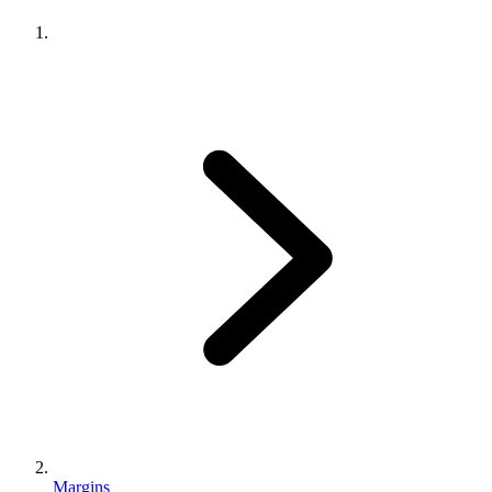
Margins