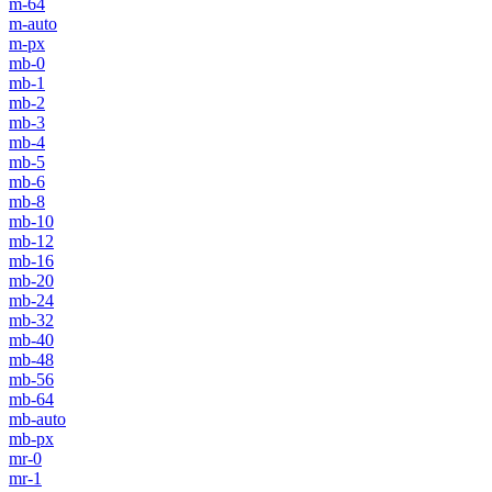
m-64
m-auto
m-px
mb-0
mb-1
mb-2
mb-3
mb-4
mb-5
mb-6
mb-8
mb-10
mb-12
mb-16
mb-20
mb-24
mb-32
mb-40
mb-48
mb-56
mb-64
mb-auto
mb-px
mr-0
mr-1