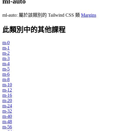
ml-auto
ml-auto
:
屬於該類別的 Tailwind CSS 類
Margins
此類別中的其他課程
m-0
m-1
m-2
m-3
m-4
m-5
m-6
m-8
m-10
m-12
m-16
m-20
m-24
m-32
m-40
m-48
m-56