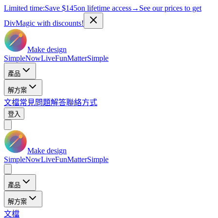
Limited time:
Save
$145
on lifetime access
→
See our prices to get
DivMagic with discounts!
Make design
Simple
Now
Live
Fun
Matter
Simple
產品
解方案
文檔
常見問題解答
聯絡方式
登入
Make design
Simple
Now
Live
Fun
Matter
Simple
產品
解方案
文檔