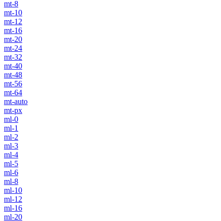
mt-8
mt-10
mt-12
mt-16
mt-20
mt-24
mt-32
mt-40
mt-48
mt-56
mt-64
mt-auto
mt-px
ml-0
ml-1
ml-2
ml-3
ml-4
ml-5
ml-6
ml-8
ml-10
ml-12
ml-16
ml-20