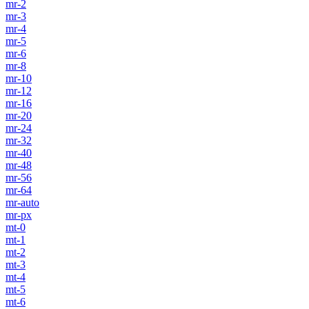
mr-2
mr-3
mr-4
mr-5
mr-6
mr-8
mr-10
mr-12
mr-16
mr-20
mr-24
mr-32
mr-40
mr-48
mr-56
mr-64
mr-auto
mr-px
mt-0
mt-1
mt-2
mt-3
mt-4
mt-5
mt-6