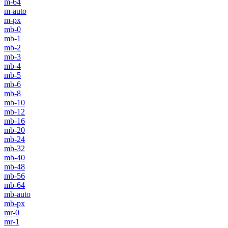
m-64
m-auto
m-px
mb-0
mb-1
mb-2
mb-3
mb-4
mb-5
mb-6
mb-8
mb-10
mb-12
mb-16
mb-20
mb-24
mb-32
mb-40
mb-48
mb-56
mb-64
mb-auto
mb-px
mr-0
mr-1