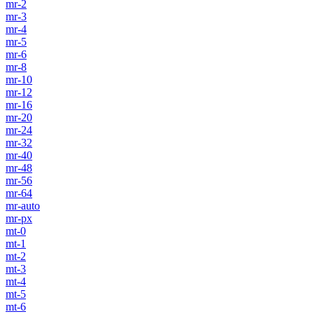
mr-2
mr-3
mr-4
mr-5
mr-6
mr-8
mr-10
mr-12
mr-16
mr-20
mr-24
mr-32
mr-40
mr-48
mr-56
mr-64
mr-auto
mr-px
mt-0
mt-1
mt-2
mt-3
mt-4
mt-5
mt-6