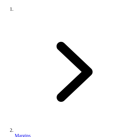
Margins