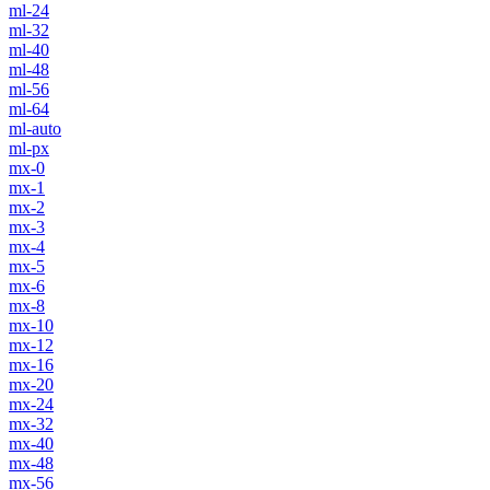
ml-24
ml-32
ml-40
ml-48
ml-56
ml-64
ml-auto
ml-px
mx-0
mx-1
mx-2
mx-3
mx-4
mx-5
mx-6
mx-8
mx-10
mx-12
mx-16
mx-20
mx-24
mx-32
mx-40
mx-48
mx-56