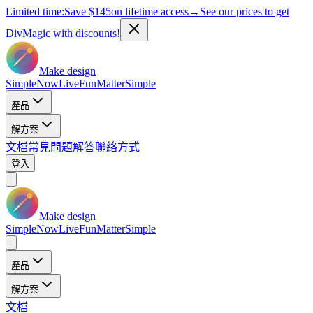
Limited time:
Save
$145
on lifetime access
→
See our prices to get
DivMagic with discounts!
Make design
Simple
Now
Live
Fun
Matter
Simple
產品
解方案
文檔
常見問題解答
聯絡方式
登入
Make design
Simple
Now
Live
Fun
Matter
Simple
產品
解方案
文檔