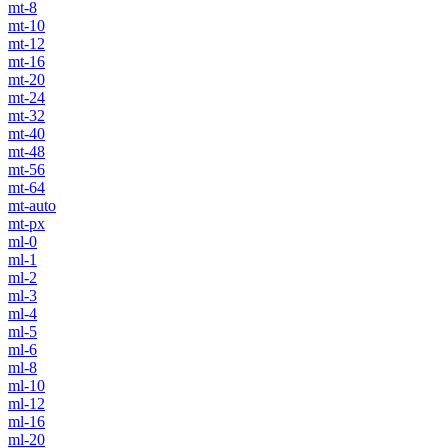
mt-8
mt-10
mt-12
mt-16
mt-20
mt-24
mt-32
mt-40
mt-48
mt-56
mt-64
mt-auto
mt-px
ml-0
ml-1
ml-2
ml-3
ml-4
ml-5
ml-6
ml-8
ml-10
ml-12
ml-16
ml-20