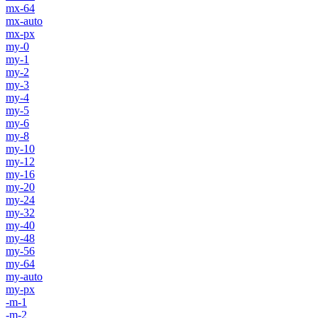
mx-64
mx-auto
mx-px
my-0
my-1
my-2
my-3
my-4
my-5
my-6
my-8
my-10
my-12
my-16
my-20
my-24
my-32
my-40
my-48
my-56
my-64
my-auto
my-px
-m-1
-m-2