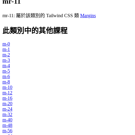
mr-11
mr-11
:
屬於該類別的 Tailwind CSS 類
Margins
此類別中的其他課程
m-0
m-1
m-2
m-3
m-4
m-5
m-6
m-8
m-10
m-12
m-16
m-20
m-24
m-32
m-40
m-48
m-56