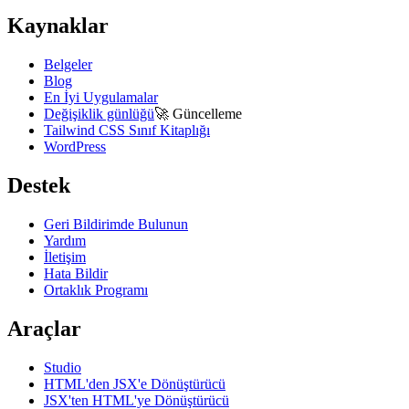
Kaynaklar
Belgeler
Blog
En İyi Uygulamalar
Değişiklik günlüğü
🚀
Güncelleme
Tailwind CSS Sınıf Kitaplığı
WordPress
Destek
Geri Bildirimde Bulunun
Yardım
İletişim
Hata Bildir
Ortaklık Programı
Araçlar
Studio
HTML'den JSX'e Dönüştürücü
JSX'ten HTML'ye Dönüştürücü