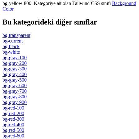
bg-yellow-800
:
Kategoriye ait olan Tailwind CSS sınıfı
Background
Color
Bu kategorideki diğer sınıflar
bg-transparent
bg-current
bg-black
bg-white
bg-gray-100
bg-gray-200
bg-gray-300
bg-gray-400
bg-gray-500
bg-gray-600
bg-gray-700
bg-gray-800
bg-gray-900
bg-red-100
bg-red-200
bg-red-300
bg-red-400
bg-red-500
bg-red-600