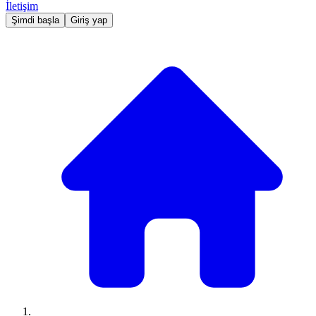
İletişim
Şimdi başla
Giriş yap