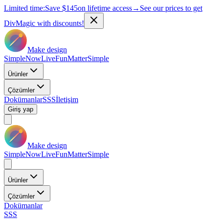
Limited time:
Save
$145
on lifetime access
→
See our prices to get
DivMagic with discounts!
Make design
Simple
Now
Live
Fun
Matter
Simple
Ürünler
Çözümler
Dokümanlar
SSS
İletişim
Giriş yap
Make design
Simple
Now
Live
Fun
Matter
Simple
Ürünler
Çözümler
Dokümanlar
SSS