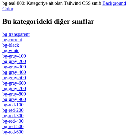
bg-teal-800
:
Kategoriye ait olan Tailwind CSS sınıfı
Background
Color
Bu kategorideki diğer sınıflar
bg-transparent
bg-current
bg-black
bg-white
bg-gray-100
bg-gray-200
bg-gray-300
bg-gray-400
bg-gray-500
bg-gray-600
bg-gray-700
bg-gray-800
bg-gray-900
bg-red-100
bg-red-200
bg-red-300
bg-red-400
bg-red-500
bg-red-600