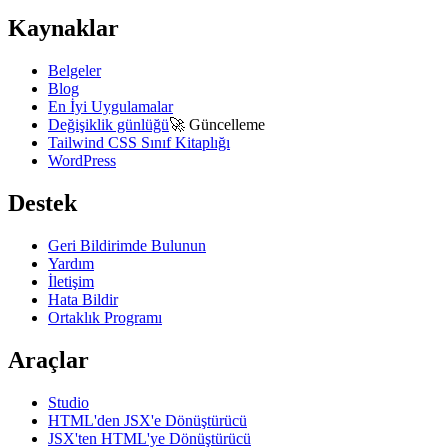
Kaynaklar
Belgeler
Blog
En İyi Uygulamalar
Değişiklik günlüğü
🚀
Güncelleme
Tailwind CSS Sınıf Kitaplığı
WordPress
Destek
Geri Bildirimde Bulunun
Yardım
İletişim
Hata Bildir
Ortaklık Programı
Araçlar
Studio
HTML'den JSX'e Dönüştürücü
JSX'ten HTML'ye Dönüştürücü