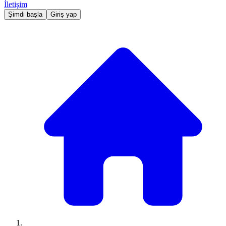
İletişim
Şimdi başla
Giriş yap