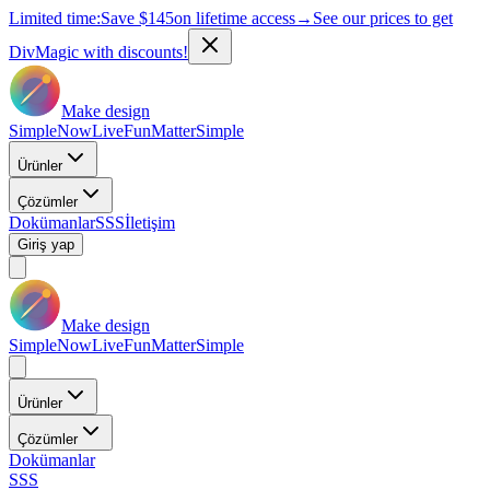
Limited time:
Save
$145
on lifetime access
→
See our prices to get
DivMagic with discounts!
Make design
Simple
Now
Live
Fun
Matter
Simple
Ürünler
Çözümler
Dokümanlar
SSS
İletişim
Giriş yap
Make design
Simple
Now
Live
Fun
Matter
Simple
Ürünler
Çözümler
Dokümanlar
SSS