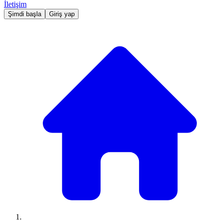
İletişim
Şimdi başla
Giriş yap