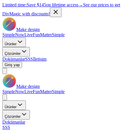
Limited time:
Save
$145
on lifetime access
→
See our prices to get
DivMagic with discounts!
Make design
Simple
Now
Live
Fun
Matter
Simple
Ürünler
Çözümler
Dokümanlar
SSS
İletişim
Giriş yap
Make design
Simple
Now
Live
Fun
Matter
Simple
Ürünler
Çözümler
Dokümanlar
SSS