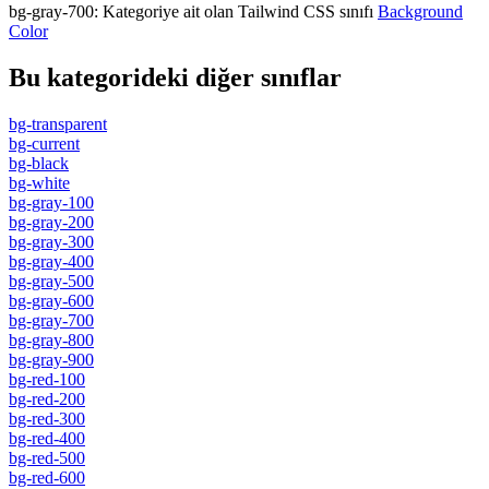
bg-gray-700
:
Kategoriye ait olan Tailwind CSS sınıfı
Background
Color
Bu kategorideki diğer sınıflar
bg-transparent
bg-current
bg-black
bg-white
bg-gray-100
bg-gray-200
bg-gray-300
bg-gray-400
bg-gray-500
bg-gray-600
bg-gray-700
bg-gray-800
bg-gray-900
bg-red-100
bg-red-200
bg-red-300
bg-red-400
bg-red-500
bg-red-600