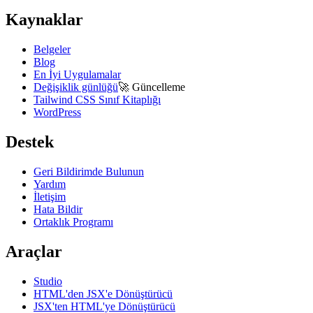
Kaynaklar
Belgeler
Blog
En İyi Uygulamalar
Değişiklik günlüğü
🚀
Güncelleme
Tailwind CSS Sınıf Kitaplığı
WordPress
Destek
Geri Bildirimde Bulunun
Yardım
İletişim
Hata Bildir
Ortaklık Programı
Araçlar
Studio
HTML'den JSX'e Dönüştürücü
JSX'ten HTML'ye Dönüştürücü