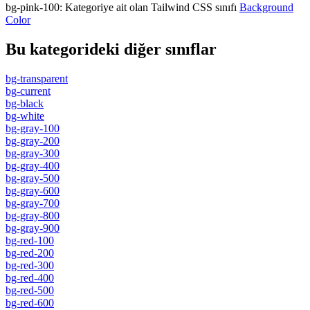
bg-pink-100
:
Kategoriye ait olan Tailwind CSS sınıfı
Background
Color
Bu kategorideki diğer sınıflar
bg-transparent
bg-current
bg-black
bg-white
bg-gray-100
bg-gray-200
bg-gray-300
bg-gray-400
bg-gray-500
bg-gray-600
bg-gray-700
bg-gray-800
bg-gray-900
bg-red-100
bg-red-200
bg-red-300
bg-red-400
bg-red-500
bg-red-600