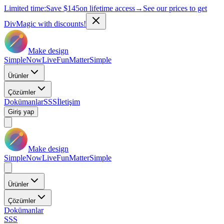
Limited time:
Save
$145
on lifetime access
→
See our prices to get
DivMagic with discounts!
Make design
Simple
Now
Live
Fun
Matter
Simple
Ürünler
Çözümler
Dokümanlar
SSS
İletişim
Giriş yap
Make design
Simple
Now
Live
Fun
Matter
Simple
Ürünler
Çözümler
Dokümanlar
SSS