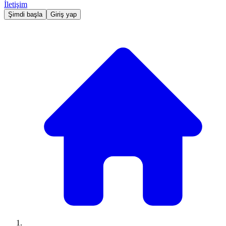
İletişim
Şimdi başla
Giriş yap