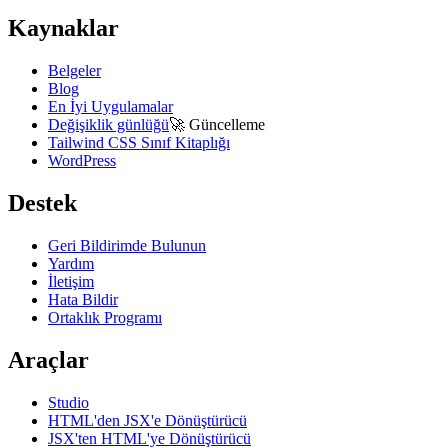
Kaynaklar
Belgeler
Blog
En İyi Uygulamalar
Değişiklik günlüğü
🚀
Güncelleme
Tailwind CSS Sınıf Kitaplığı
WordPress
Destek
Geri Bildirimde Bulunun
Yardım
İletişim
Hata Bildir
Ortaklık Programı
Araçlar
Studio
HTML'den JSX'e Dönüştürücü
JSX'ten HTML'ye Dönüştürücü