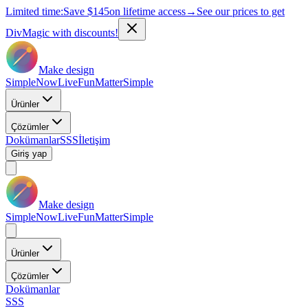
Limited time:
Save
$145
on lifetime access
→
See our prices to get
DivMagic with discounts!
Make design
Simple
Now
Live
Fun
Matter
Simple
Ürünler
Çözümler
Dokümanlar
SSS
İletişim
Giriş yap
Make design
Simple
Now
Live
Fun
Matter
Simple
Ürünler
Çözümler
Dokümanlar
SSS