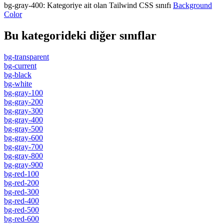
bg-gray-400
:
Kategoriye ait olan Tailwind CSS sınıfı
Background
Color
Bu kategorideki diğer sınıflar
bg-transparent
bg-current
bg-black
bg-white
bg-gray-100
bg-gray-200
bg-gray-300
bg-gray-400
bg-gray-500
bg-gray-600
bg-gray-700
bg-gray-800
bg-gray-900
bg-red-100
bg-red-200
bg-red-300
bg-red-400
bg-red-500
bg-red-600