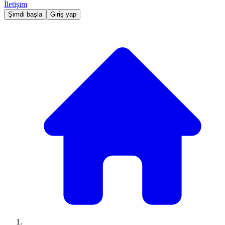
İletişim
Şimdi başla
Giriş yap