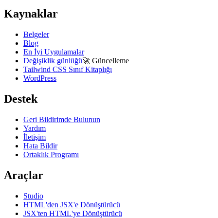
Kaynaklar
Belgeler
Blog
En İyi Uygulamalar
Değişiklik günlüğü
🚀
Güncelleme
Tailwind CSS Sınıf Kitaplığı
WordPress
Destek
Geri Bildirimde Bulunun
Yardım
İletişim
Hata Bildir
Ortaklık Programı
Araçlar
Studio
HTML'den JSX'e Dönüştürücü
JSX'ten HTML'ye Dönüştürücü