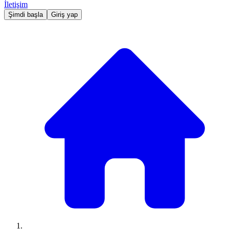
İletişim
Şimdi başla
Giriş yap