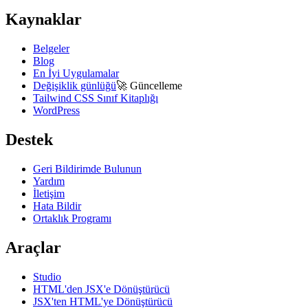
Kaynaklar
Belgeler
Blog
En İyi Uygulamalar
Değişiklik günlüğü
🚀
Güncelleme
Tailwind CSS Sınıf Kitaplığı
WordPress
Destek
Geri Bildirimde Bulunun
Yardım
İletişim
Hata Bildir
Ortaklık Programı
Araçlar
Studio
HTML'den JSX'e Dönüştürücü
JSX'ten HTML'ye Dönüştürücü