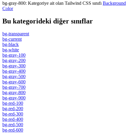
bg-gray-800
:
Kategoriye ait olan Tailwind CSS sınıfı
Background
Color
Bu kategorideki diğer sınıflar
bg-transparent
bg-current
bg-black
bg-white
bg-gray-100
bg-gray-200
bg-gray-300
bg-gray-400
bg-gray-500
bg-gray-600
bg-gray-700
bg-gray-800
bg-gray-900
bg-red-100
bg-red-200
bg-red-300
bg-red-400
bg-red-500
bg-red-600