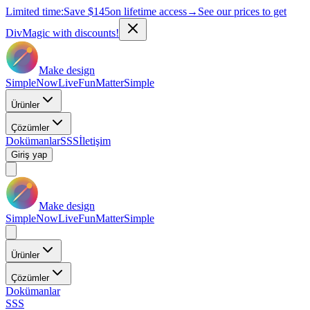
Limited time:
Save
$145
on lifetime access
→
See our prices to get
DivMagic with discounts!
Make design
Simple
Now
Live
Fun
Matter
Simple
Ürünler
Çözümler
Dokümanlar
SSS
İletişim
Giriş yap
Make design
Simple
Now
Live
Fun
Matter
Simple
Ürünler
Çözümler
Dokümanlar
SSS