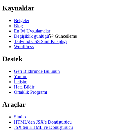
Kaynaklar
Belgeler
Blog
En İyi Uygulamalar
Değişiklik günlüğü
🚀
Güncelleme
Tailwind CSS Sınıf Kitaplığı
WordPress
Destek
Geri Bildirimde Bulunun
Yardım
İletişim
Hata Bildir
Ortaklık Programı
Araçlar
Studio
HTML'den JSX'e Dönüştürücü
JSX'ten HTML'ye Dönüştürücü