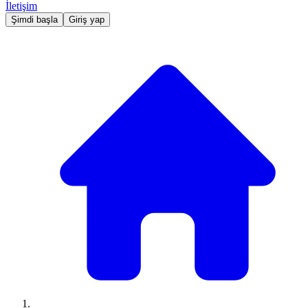
İletişim
Şimdi başla
Giriş yap