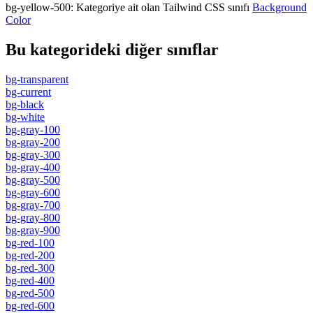
bg-yellow-500
:
Kategoriye ait olan Tailwind CSS sınıfı
Background
Color
Bu kategorideki diğer sınıflar
bg-transparent
bg-current
bg-black
bg-white
bg-gray-100
bg-gray-200
bg-gray-300
bg-gray-400
bg-gray-500
bg-gray-600
bg-gray-700
bg-gray-800
bg-gray-900
bg-red-100
bg-red-200
bg-red-300
bg-red-400
bg-red-500
bg-red-600