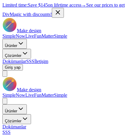
Limited time:
Save
$145
on lifetime access
→
See our prices to get
DivMagic with discounts!
Make design
Simple
Now
Live
Fun
Matter
Simple
Ürünler
Çözümler
Dokümanlar
SSS
İletişim
Giriş yap
Make design
Simple
Now
Live
Fun
Matter
Simple
Ürünler
Çözümler
Dokümanlar
SSS