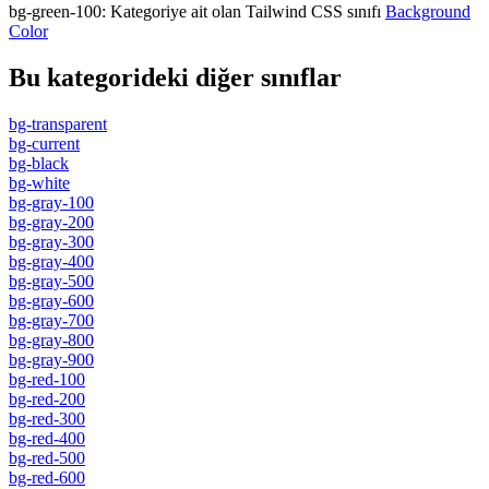
bg-green-100
:
Kategoriye ait olan Tailwind CSS sınıfı
Background
Color
Bu kategorideki diğer sınıflar
bg-transparent
bg-current
bg-black
bg-white
bg-gray-100
bg-gray-200
bg-gray-300
bg-gray-400
bg-gray-500
bg-gray-600
bg-gray-700
bg-gray-800
bg-gray-900
bg-red-100
bg-red-200
bg-red-300
bg-red-400
bg-red-500
bg-red-600