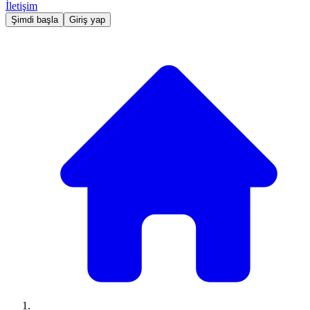
İletişim
Şimdi başla
Giriş yap