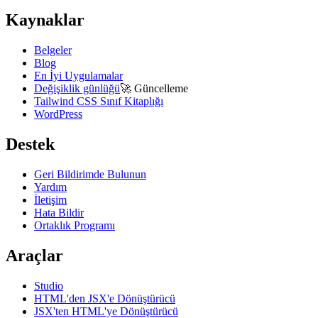
Kaynaklar
Belgeler
Blog
En İyi Uygulamalar
Değişiklik günlüğü
🚀
Güncelleme
Tailwind CSS Sınıf Kitaplığı
WordPress
Destek
Geri Bildirimde Bulunun
Yardım
İletişim
Hata Bildir
Ortaklık Programı
Araçlar
Studio
HTML'den JSX'e Dönüştürücü
JSX'ten HTML'ye Dönüştürücü