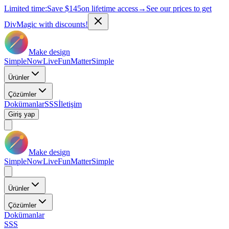
Limited time:
Save
$145
on lifetime access
→
See our prices to get
DivMagic with discounts!
Make design
Simple
Now
Live
Fun
Matter
Simple
Ürünler
Çözümler
Dokümanlar
SSS
İletişim
Giriş yap
Make design
Simple
Now
Live
Fun
Matter
Simple
Ürünler
Çözümler
Dokümanlar
SSS