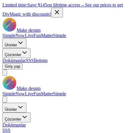
Limited time:
Save
$145
on lifetime access
→
See our prices to get
DivMagic with discounts!
Make design
Simple
Now
Live
Fun
Matter
Simple
Ürünler
Çözümler
Dokümanlar
SSS
İletişim
Giriş yap
Make design
Simple
Now
Live
Fun
Matter
Simple
Ürünler
Çözümler
Dokümanlar
SSS