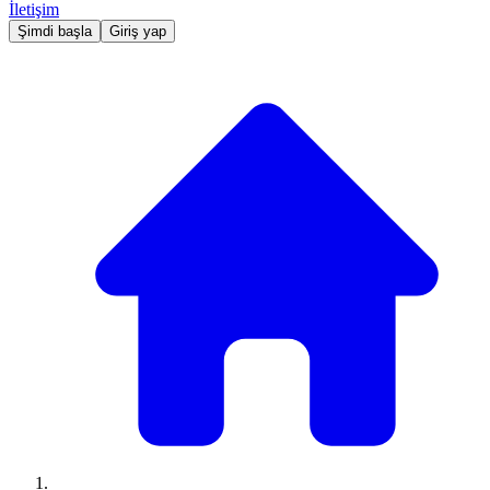
İletişim
Şimdi başla
Giriş yap