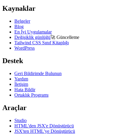
Kaynaklar
Belgeler
Blog
En İyi Uygulamalar
Değişiklik günlüğü
🚀
Güncelleme
Tailwind CSS Sınıf Kitaplığı
WordPress
Destek
Geri Bildirimde Bulunun
Yardım
İletişim
Hata Bildir
Ortaklık Programı
Araçlar
Studio
HTML'den JSX'e Dönüştürücü
JSX'ten HTML'ye Dönüştürücü