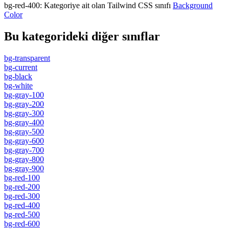
bg-red-400
:
Kategoriye ait olan Tailwind CSS sınıfı
Background
Color
Bu kategorideki diğer sınıflar
bg-transparent
bg-current
bg-black
bg-white
bg-gray-100
bg-gray-200
bg-gray-300
bg-gray-400
bg-gray-500
bg-gray-600
bg-gray-700
bg-gray-800
bg-gray-900
bg-red-100
bg-red-200
bg-red-300
bg-red-400
bg-red-500
bg-red-600