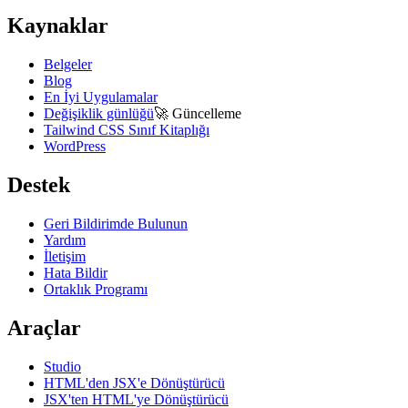
Kaynaklar
Belgeler
Blog
En İyi Uygulamalar
Değişiklik günlüğü
🚀
Güncelleme
Tailwind CSS Sınıf Kitaplığı
WordPress
Destek
Geri Bildirimde Bulunun
Yardım
İletişim
Hata Bildir
Ortaklık Programı
Araçlar
Studio
HTML'den JSX'e Dönüştürücü
JSX'ten HTML'ye Dönüştürücü