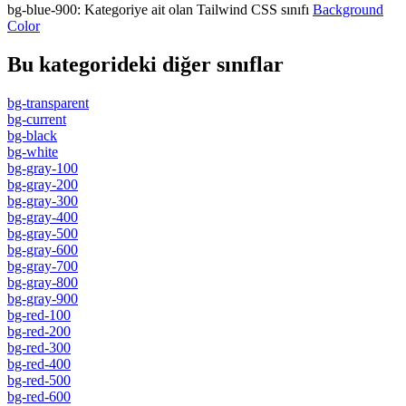
bg-blue-900
:
Kategoriye ait olan Tailwind CSS sınıfı
Background
Color
Bu kategorideki diğer sınıflar
bg-transparent
bg-current
bg-black
bg-white
bg-gray-100
bg-gray-200
bg-gray-300
bg-gray-400
bg-gray-500
bg-gray-600
bg-gray-700
bg-gray-800
bg-gray-900
bg-red-100
bg-red-200
bg-red-300
bg-red-400
bg-red-500
bg-red-600