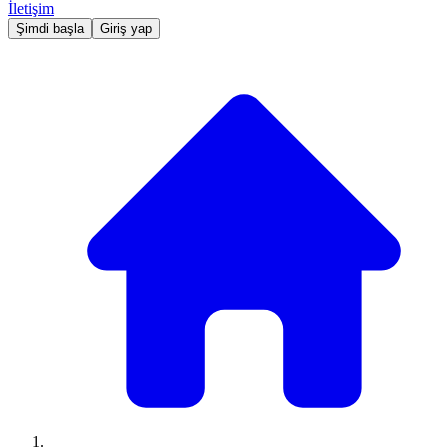
İletişim
Şimdi başla
Giriş yap