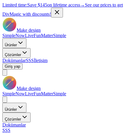
Limited time:
Save
$145
on lifetime access
→
See our prices to get
DivMagic with discounts!
Make design
Simple
Now
Live
Fun
Matter
Simple
Ürünler
Çözümler
Dokümanlar
SSS
İletişim
Giriş yap
Make design
Simple
Now
Live
Fun
Matter
Simple
Ürünler
Çözümler
Dokümanlar
SSS