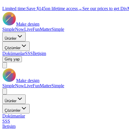
Limited time:
Save
$145
on lifetime access
→
See our prices to get Div
Make design
Simple
Now
Live
Fun
Matter
Simple
Ürünler
Çözümler
Dokümanlar
SSS
İletişim
Giriş yap
Make design
Simple
Now
Live
Fun
Matter
Simple
Ürünler
Çözümler
Dokümanlar
SSS
İletişim