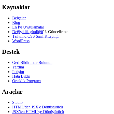
Kaynaklar
Belgeler
Blog
En İyi Uygulamalar
Değişiklik günlüğü
🚀
Güncelleme
Tailwind CSS Sınıf Kitaplığı
WordPress
Destek
Geri Bildirimde Bulunun
Yardım
İletişim
Hata Bildir
Ortaklık Programı
Araçlar
Studio
HTML'den JSX'e Dönüştürücü
JSX'ten HTML'ye Dönüştürücü