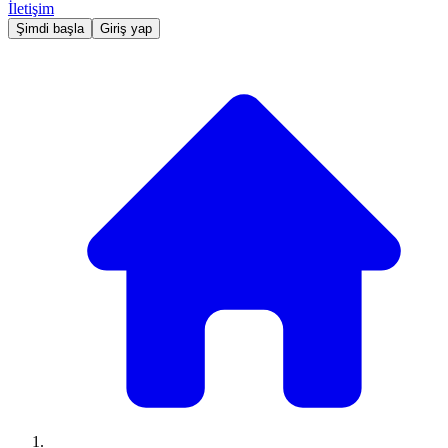
İletişim
Şimdi başla
Giriş yap