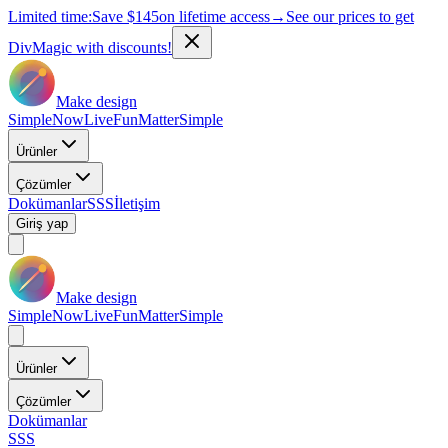
Limited time:
Save
$145
on lifetime access
→
See our prices to get
DivMagic with discounts!
Make design
Simple
Now
Live
Fun
Matter
Simple
Ürünler
Çözümler
Dokümanlar
SSS
İletişim
Giriş yap
Make design
Simple
Now
Live
Fun
Matter
Simple
Ürünler
Çözümler
Dokümanlar
SSS