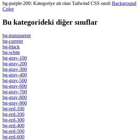
bg-purple-200
:
Kategoriye ait olan Tailwind CSS sınıfı
Background
Color
Bu kategorideki diğer sınıflar
bg-transparent
bg-current
bg-black
bg-white
bg-gray-100
bg-gray-200
bg-gray-300
bg-gray-400
bg-gray-500
bg-gray-600
bg-gray-700
bg-gray-800
bg-gray-900
bg-red-100
bg-red-200
bg-red-300
bg-red-400
bg-red-500
bg-red-600