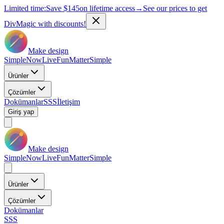
Limited time:
Save
$145
on lifetime access
→
See our prices to get
DivMagic with discounts!
Make design
Simple
Now
Live
Fun
Matter
Simple
Ürünler
Çözümler
Dokümanlar
SSS
İletişim
Giriş yap
Make design
Simple
Now
Live
Fun
Matter
Simple
Ürünler
Çözümler
Dokümanlar
SSS