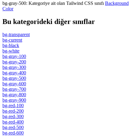
bg-gray-500
:
Kategoriye ait olan Tailwind CSS sınıfı
Background
Color
Bu kategorideki diğer sınıflar
bg-transparent
bg-current
bg-black
bg-white
bg-gray-100
bg-gray-200
bg-gray-300
bg-gray-400
bg-gray-500
bg-gray-600
bg-gray-700
bg-gray-800
bg-gray-900
bg-red-100
bg-red-200
bg-red-300
bg-red-400
bg-red-500
bg-red-600