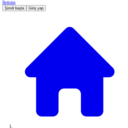
İletişim
Şimdi başla
Giriş yap