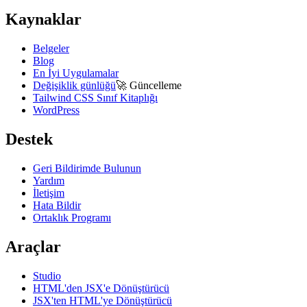
Kaynaklar
Belgeler
Blog
En İyi Uygulamalar
Değişiklik günlüğü
🚀
Güncelleme
Tailwind CSS Sınıf Kitaplığı
WordPress
Destek
Geri Bildirimde Bulunun
Yardım
İletişim
Hata Bildir
Ortaklık Programı
Araçlar
Studio
HTML'den JSX'e Dönüştürücü
JSX'ten HTML'ye Dönüştürücü