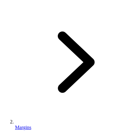
Margins