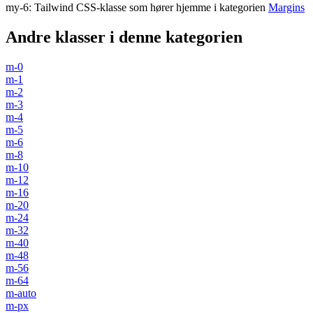
my-6
:
Tailwind CSS-klasse som hører hjemme i kategorien
Margins
Andre klasser i denne kategorien
m-0
m-1
m-2
m-3
m-4
m-5
m-6
m-8
m-10
m-12
m-16
m-20
m-24
m-32
m-40
m-48
m-56
m-64
m-auto
m-px