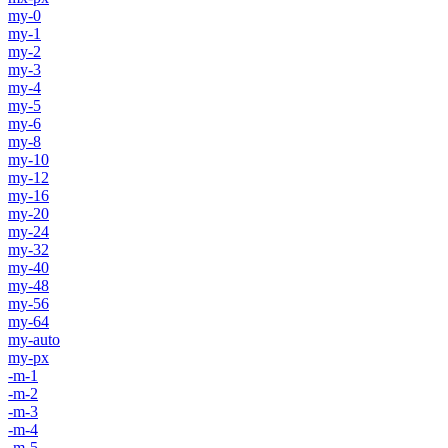
my-0
my-1
my-2
my-3
my-4
my-5
my-6
my-8
my-10
my-12
my-16
my-20
my-24
my-32
my-40
my-48
my-56
my-64
my-auto
my-px
-m-1
-m-2
-m-3
-m-4
-m-5