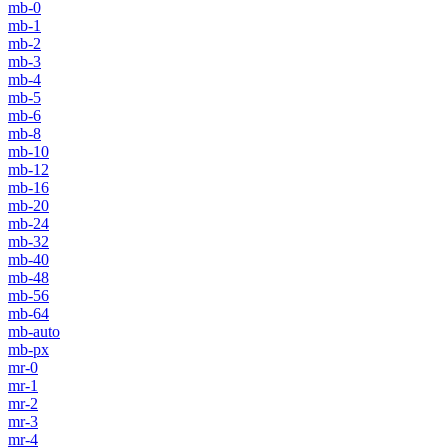
mb-0
mb-1
mb-2
mb-3
mb-4
mb-5
mb-6
mb-8
mb-10
mb-12
mb-16
mb-20
mb-24
mb-32
mb-40
mb-48
mb-56
mb-64
mb-auto
mb-px
mr-0
mr-1
mr-2
mr-3
mr-4