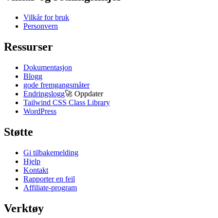
Vilkår for bruk
Personvern
Ressurser
Dokumentasjon
Blogg
gode fremgangsmåter
Endringslogg
🚀
Oppdater
Tailwind CSS Class Library
WordPress
Støtte
Gi tilbakemelding
Hjelp
Kontakt
Rapporter en feil
Affiliate-program
Verktøy