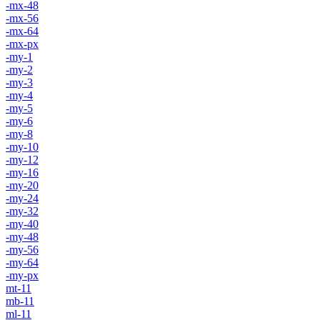
-mx-48
-mx-56
-mx-64
-mx-px
-my-1
-my-2
-my-3
-my-4
-my-5
-my-6
-my-8
-my-10
-my-12
-my-16
-my-20
-my-24
-my-32
-my-40
-my-48
-my-56
-my-64
-my-px
mt-11
mb-11
ml-11