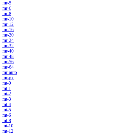
mr-5
mr-6
mr-8
mr-10
mr-12
mr-16
mr-20
mr-24
mr-32
mr-40
mr-48
mr-56
mr-64
mr-auto
mr-px
mt-0
mt-1
mt-2
mt-3
mt-4
mt-5
mt-6
mt-8
mt-10
mt-12