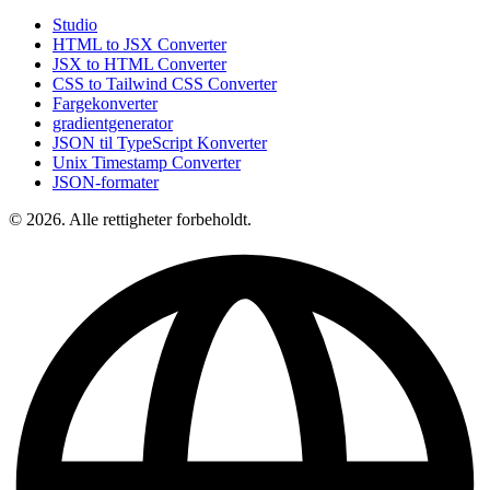
Studio
HTML to JSX Converter
JSX to HTML Converter
CSS to Tailwind CSS Converter
Fargekonverter
gradientgenerator
JSON til TypeScript Konverter
Unix Timestamp Converter
JSON-formater
© 2026. Alle rettigheter forbeholdt.