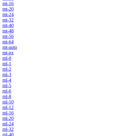
mt-16
mt-20
mt-24
mt-32
mt-40
mt-48
mt-56
mt-64
mt-auto
mt-px
ml-0
ml-1
ml-2
ml-3
ml-4
ml-5
ml-6
ml-8
ml-10
ml-12
ml-16
ml-20
ml-24
ml-32
ml-40