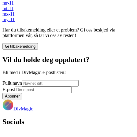
mr-11
mt-11
mx-11
my-11
Har du tilbakemelding eller et problem? Gi oss beskjed via
plattformen vår, så tar vi oss av resten!
Gi tilbakemelding
Vil du holde deg oppdatert?
Bli med i DivMagic-e-postlisten!
Fullt navn
E-post
Abonner
DivMagic
Socials