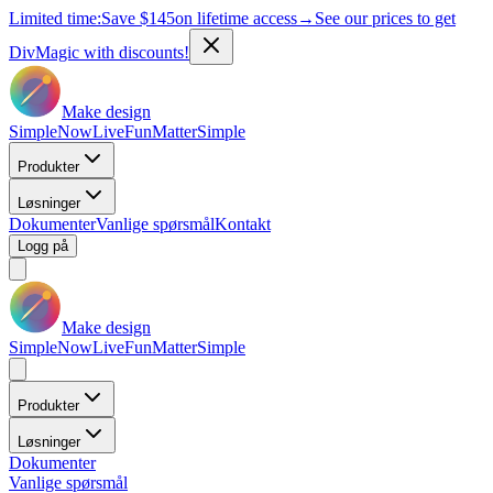
Limited time:
Save
$145
on lifetime access
→
See our prices to get
DivMagic with discounts!
Make design
Simple
Now
Live
Fun
Matter
Simple
Produkter
Løsninger
Dokumenter
Vanlige spørsmål
Kontakt
Logg på
Make design
Simple
Now
Live
Fun
Matter
Simple
Produkter
Løsninger
Dokumenter
Vanlige spørsmål