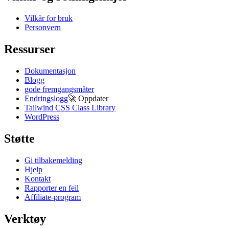
Vilkår for bruk
Personvern
Ressurser
Dokumentasjon
Blogg
gode fremgangsmåter
Endringslogg
🚀
Oppdater
Tailwind CSS Class Library
WordPress
Støtte
Gi tilbakemelding
Hjelp
Kontakt
Rapporter en feil
Affiliate-program
Verktøy