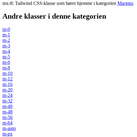
mx-8
:
Tailwind CSS-klasse som hører hjemme i kategorien
Margins
Andre klasser i denne kategorien
m-0
m-1
m-2
m-3
m-4
m-5
m-6
m-8
m-10
m-12
m-16
m-20
m-24
m-32
m-40
m-48
m-56
m-64
m-auto
m-px