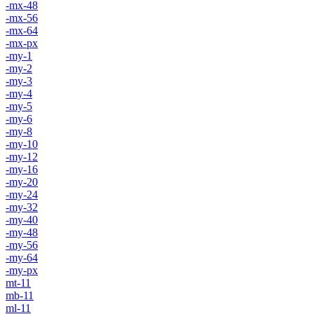
-mx-48
-mx-56
-mx-64
-mx-px
-my-1
-my-2
-my-3
-my-4
-my-5
-my-6
-my-8
-my-10
-my-12
-my-16
-my-20
-my-24
-my-32
-my-40
-my-48
-my-56
-my-64
-my-px
mt-11
mb-11
ml-11