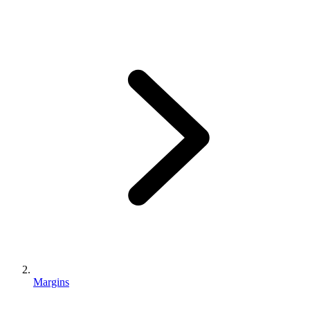
Margins