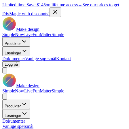
Limited time:
Save
$145
on lifetime access
→
See our prices to get
DivMagic with discounts!
Make design
Simple
Now
Live
Fun
Matter
Simple
Produkter
Løsninger
Dokumenter
Vanlige spørsmål
Kontakt
Logg på
Make design
Simple
Now
Live
Fun
Matter
Simple
Produkter
Løsninger
Dokumenter
Vanlige spørsmål