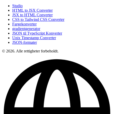
Studio
HTML to JSX Converter
JSX to HTML Converter
CSS to Tailwind CSS Converter
Fargekonverter
gradientgenerator
JSON til TypeScript Konverter
Unix Timestamp Converter
JSON-formater
© 2026. Alle rettigheter forbeholdt.