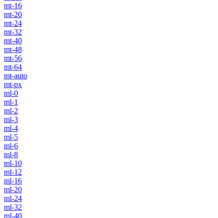
mt-16
mt-20
mt-24
mt-32
mt-40
mt-48
mt-56
mt-64
mt-auto
mt-px
ml-0
ml-1
ml-2
ml-3
ml-4
ml-5
ml-6
ml-8
ml-10
ml-12
ml-16
ml-20
ml-24
ml-32
ml-40