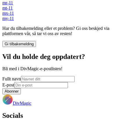
mr-11
mt-11
mx-11
my-11
Har du tilbakemelding eller et problem? Gi oss beskjed via
plattformen vår, så tar vi oss av resten!
Gi tilbakemelding
Vil du holde deg oppdatert?
Bli med i DivMagic-e-postlisten!
Fullt navn
E-post
Abonner
DivMagic
Socials