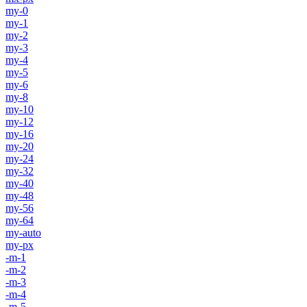
my-0
my-1
my-2
my-3
my-4
my-5
my-6
my-8
my-10
my-12
my-16
my-20
my-24
my-32
my-40
my-48
my-56
my-64
my-auto
my-px
-m-1
-m-2
-m-3
-m-4
-m-5