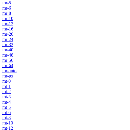
mr-5
mr-6
mr-8
mr-10
mr-12
mr-16
mr-20
mr-24
mr-32
mr-40
mr-48
mr-56
mr-64
mr-auto
mr-px
mt-0
mt-1
mt-2
mt-3
mt-4
mt-5
mt-6
mt-8
mt-10
mt-12