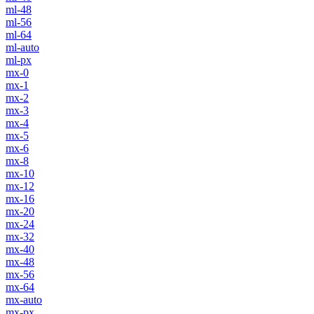
ml-48
ml-56
ml-64
ml-auto
ml-px
mx-0
mx-1
mx-2
mx-3
mx-4
mx-5
mx-6
mx-8
mx-10
mx-12
mx-16
mx-20
mx-24
mx-32
mx-40
mx-48
mx-56
mx-64
mx-auto
mx-px