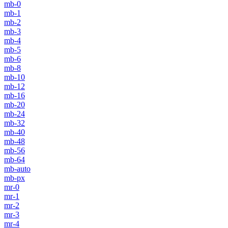
mb-0
mb-1
mb-2
mb-3
mb-4
mb-5
mb-6
mb-8
mb-10
mb-12
mb-16
mb-20
mb-24
mb-32
mb-40
mb-48
mb-56
mb-64
mb-auto
mb-px
mr-0
mr-1
mr-2
mr-3
mr-4