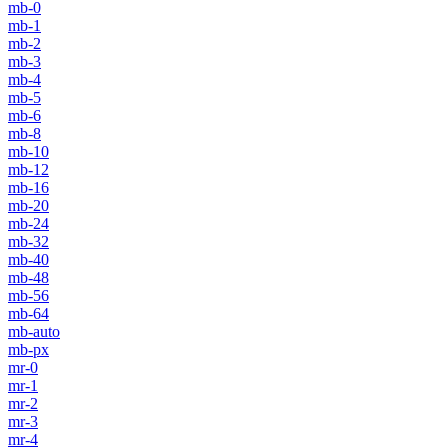
mb-0
mb-1
mb-2
mb-3
mb-4
mb-5
mb-6
mb-8
mb-10
mb-12
mb-16
mb-20
mb-24
mb-32
mb-40
mb-48
mb-56
mb-64
mb-auto
mb-px
mr-0
mr-1
mr-2
mr-3
mr-4