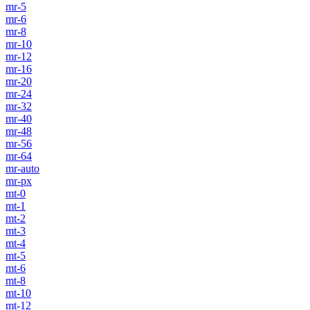
mr-5
mr-6
mr-8
mr-10
mr-12
mr-16
mr-20
mr-24
mr-32
mr-40
mr-48
mr-56
mr-64
mr-auto
mr-px
mt-0
mt-1
mt-2
mt-3
mt-4
mt-5
mt-6
mt-8
mt-10
mt-12