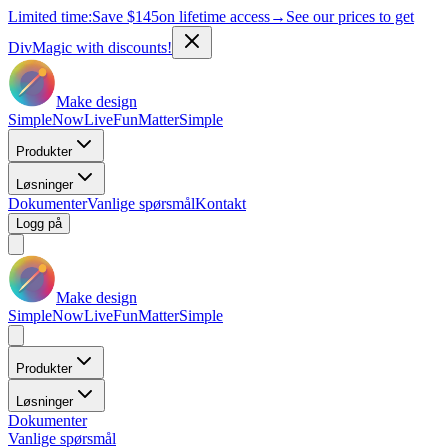
Limited time:
Save
$145
on lifetime access
→
See our prices to get
DivMagic with discounts!
Make design
Simple
Now
Live
Fun
Matter
Simple
Produkter
Løsninger
Dokumenter
Vanlige spørsmål
Kontakt
Logg på
Make design
Simple
Now
Live
Fun
Matter
Simple
Produkter
Løsninger
Dokumenter
Vanlige spørsmål