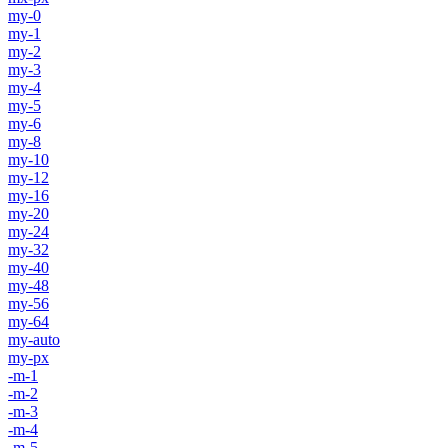
my-0
my-1
my-2
my-3
my-4
my-5
my-6
my-8
my-10
my-12
my-16
my-20
my-24
my-32
my-40
my-48
my-56
my-64
my-auto
my-px
-m-1
-m-2
-m-3
-m-4
-m-5