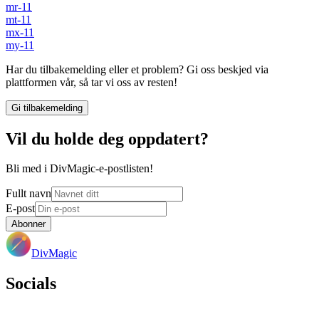
mr-11
mt-11
mx-11
my-11
Har du tilbakemelding eller et problem? Gi oss beskjed via
plattformen vår, så tar vi oss av resten!
Gi tilbakemelding
Vil du holde deg oppdatert?
Bli med i DivMagic-e-postlisten!
Fullt navn
E-post
Abonner
DivMagic
Socials