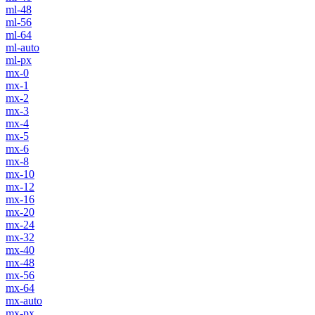
ml-48
ml-56
ml-64
ml-auto
ml-px
mx-0
mx-1
mx-2
mx-3
mx-4
mx-5
mx-6
mx-8
mx-10
mx-12
mx-16
mx-20
mx-24
mx-32
mx-40
mx-48
mx-56
mx-64
mx-auto
mx-px