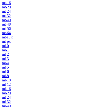
mt-16
mt-20
mt-24
mt-32
mt-40
mt-48
mt-56
mt-64
mt-auto
mt-px
ml-0
ml-1
ml-2
ml-3
ml-4
ml-5
ml-6
ml-8
ml-10
ml-12
ml-16
ml-20
ml-24
ml-32
ml-40