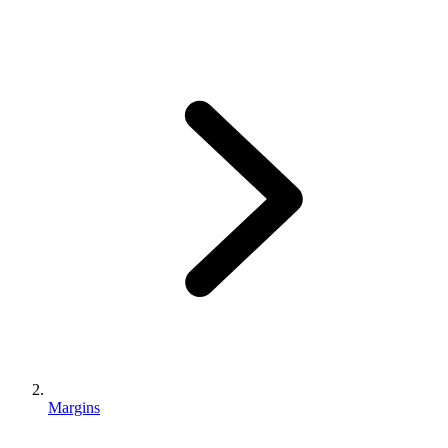
Margins