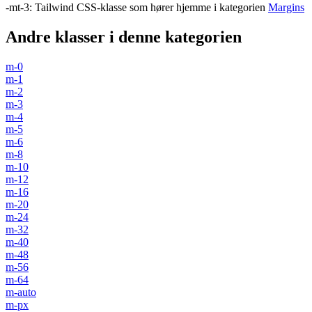
-mt-3
:
Tailwind CSS-klasse som hører hjemme i kategorien
Margins
Andre klasser i denne kategorien
m-0
m-1
m-2
m-3
m-4
m-5
m-6
m-8
m-10
m-12
m-16
m-20
m-24
m-32
m-40
m-48
m-56
m-64
m-auto
m-px