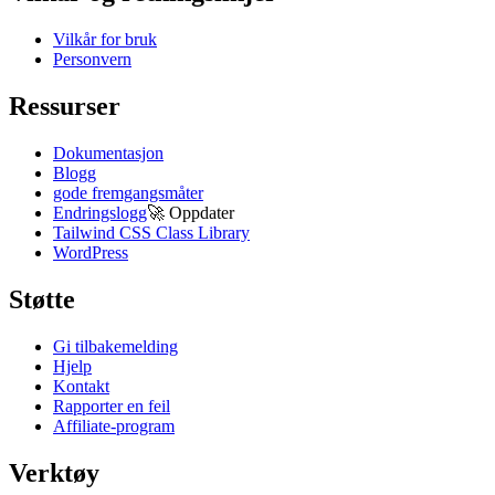
Vilkår for bruk
Personvern
Ressurser
Dokumentasjon
Blogg
gode fremgangsmåter
Endringslogg
🚀
Oppdater
Tailwind CSS Class Library
WordPress
Støtte
Gi tilbakemelding
Hjelp
Kontakt
Rapporter en feil
Affiliate-program
Verktøy