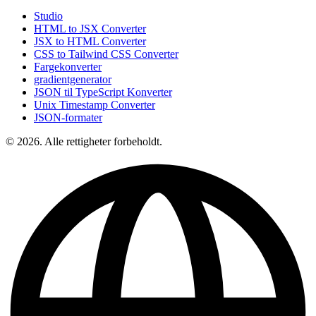
Studio
HTML to JSX Converter
JSX to HTML Converter
CSS to Tailwind CSS Converter
Fargekonverter
gradientgenerator
JSON til TypeScript Konverter
Unix Timestamp Converter
JSON-formater
© 2026. Alle rettigheter forbeholdt.