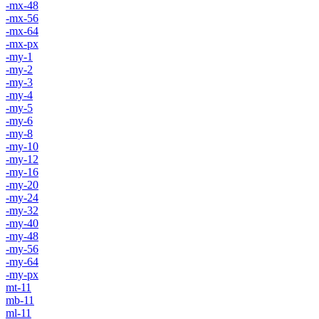
-mx-48
-mx-56
-mx-64
-mx-px
-my-1
-my-2
-my-3
-my-4
-my-5
-my-6
-my-8
-my-10
-my-12
-my-16
-my-20
-my-24
-my-32
-my-40
-my-48
-my-56
-my-64
-my-px
mt-11
mb-11
ml-11