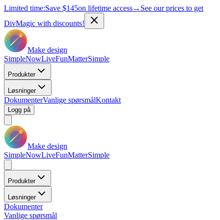
Limited time:
Save
$145
on lifetime access
→
See our prices to get
DivMagic with discounts!
Make design
Simple
Now
Live
Fun
Matter
Simple
Produkter
Løsninger
Dokumenter
Vanlige spørsmål
Kontakt
Logg på
Make design
Simple
Now
Live
Fun
Matter
Simple
Produkter
Løsninger
Dokumenter
Vanlige spørsmål