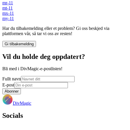
mr-11
mt-11
mx-11
my-11
Har du tilbakemelding eller et problem? Gi oss beskjed via
plattformen vår, så tar vi oss av resten!
Gi tilbakemelding
Vil du holde deg oppdatert?
Bli med i DivMagic-e-postlisten!
Fullt navn
E-post
Abonner
DivMagic
Socials