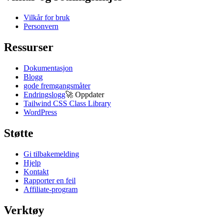
Vilkår for bruk
Personvern
Ressurser
Dokumentasjon
Blogg
gode fremgangsmåter
Endringslogg
🚀
Oppdater
Tailwind CSS Class Library
WordPress
Støtte
Gi tilbakemelding
Hjelp
Kontakt
Rapporter en feil
Affiliate-program
Verktøy