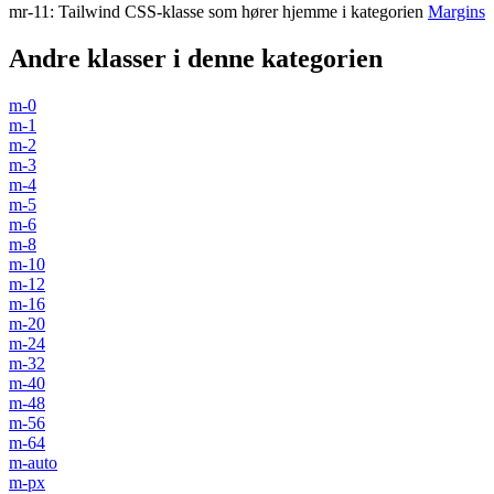
mr-11
:
Tailwind CSS-klasse som hører hjemme i kategorien
Margins
Andre klasser i denne kategorien
m-0
m-1
m-2
m-3
m-4
m-5
m-6
m-8
m-10
m-12
m-16
m-20
m-24
m-32
m-40
m-48
m-56
m-64
m-auto
m-px