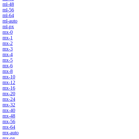
ml-48
ml-56
ml-64
ml-auto
ml-px
mx-0
mx-1
mx-2
mx-3
mx-4
mx-5
mx-6
mx-8
mx-10
mx-12
mx-16
mx-20
mx-24
mx-32
mx-40
mx-48
mx-56
mx-64
mx-auto
mx-px