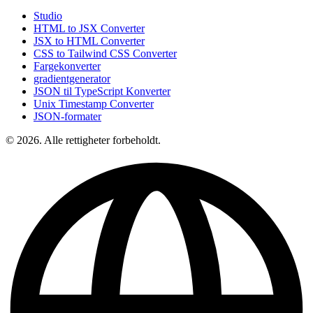
Studio
HTML to JSX Converter
JSX to HTML Converter
CSS to Tailwind CSS Converter
Fargekonverter
gradientgenerator
JSON til TypeScript Konverter
Unix Timestamp Converter
JSON-formater
© 2026. Alle rettigheter forbeholdt.