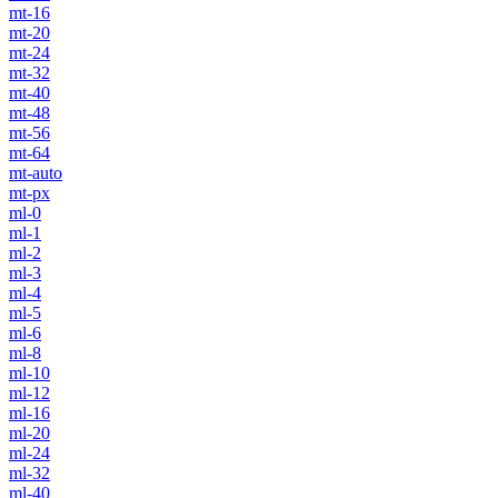
mt-16
mt-20
mt-24
mt-32
mt-40
mt-48
mt-56
mt-64
mt-auto
mt-px
ml-0
ml-1
ml-2
ml-3
ml-4
ml-5
ml-6
ml-8
ml-10
ml-12
ml-16
ml-20
ml-24
ml-32
ml-40