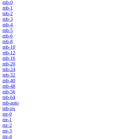
mb-0
mb-1
mb-2
mb-3
mb-4
mb-5
mb-6
mb-8
mb-10
mb-12
mb-16
mb-20
mb-24
mb-32
mb-40
mb-48
mb-56
mb-64
mb-auto
mb-px
mr-0
mr-1
mr-2
mr-3
mr-4