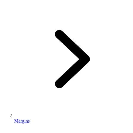
Margins