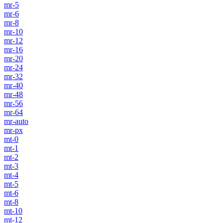
mr-5
mr-6
mr-8
mr-10
mr-12
mr-16
mr-20
mr-24
mr-32
mr-40
mr-48
mr-56
mr-64
mr-auto
mr-px
mt-0
mt-1
mt-2
mt-3
mt-4
mt-5
mt-6
mt-8
mt-10
mt-12