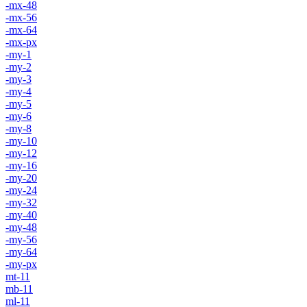
-mx-48
-mx-56
-mx-64
-mx-px
-my-1
-my-2
-my-3
-my-4
-my-5
-my-6
-my-8
-my-10
-my-12
-my-16
-my-20
-my-24
-my-32
-my-40
-my-48
-my-56
-my-64
-my-px
mt-11
mb-11
ml-11