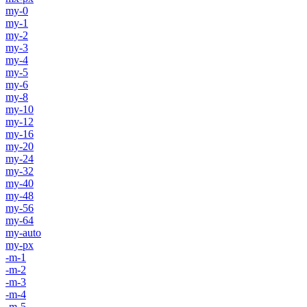
my-0
my-1
my-2
my-3
my-4
my-5
my-6
my-8
my-10
my-12
my-16
my-20
my-24
my-32
my-40
my-48
my-56
my-64
my-auto
my-px
-m-1
-m-2
-m-3
-m-4
-m-5