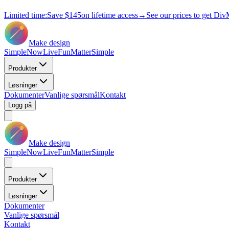
Limited time:
Save
$145
on lifetime access
→
See our prices to get Div
Make design
Simple
Now
Live
Fun
Matter
Simple
Produkter
Løsninger
Dokumenter
Vanlige spørsmål
Kontakt
Logg på
Make design
Simple
Now
Live
Fun
Matter
Simple
Produkter
Løsninger
Dokumenter
Vanlige spørsmål
Kontakt