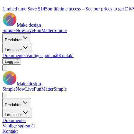
Limited time:
Save
$145
on lifetime access
→
See our prices to get Div
Make design
Simple
Now
Live
Fun
Matter
Simple
Produkter
Løsninger
Dokumenter
Vanlige spørsmål
Kontakt
Logg på
Make design
Simple
Now
Live
Fun
Matter
Simple
Produkter
Løsninger
Dokumenter
Vanlige spørsmål
Kontakt