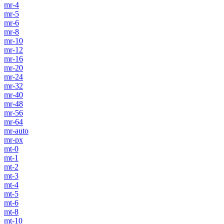
mr-4
mr-5
mr-6
mr-8
mr-10
mr-12
mr-16
mr-20
mr-24
mr-32
mr-40
mr-48
mr-56
mr-64
mr-auto
mr-px
mt-0
mt-1
mt-2
mt-3
mt-4
mt-5
mt-6
mt-8
mt-10