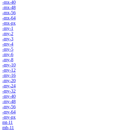
-mx-40
-mx-48
-mx-56
-mx-64
-mx-px
-my-1
-my-2
-my-3
-my-4
-my-5
-my-6
-my-8
-my-10
-my-12
-my-16
-my-20
-my-24
-my-32
-my-40
-my-48
-my-56
-my-64
-my-px
mt-11
mb-11