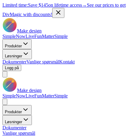
Limited time:
Save
$145
on lifetime access
→
See our prices to get
DivMagic with discounts!
Make design
Simple
Now
Live
Fun
Matter
Simple
Produkter
Løsninger
Dokumenter
Vanlige spørsmål
Kontakt
Logg på
Make design
Simple
Now
Live
Fun
Matter
Simple
Produkter
Løsninger
Dokumenter
Vanlige spørsmål