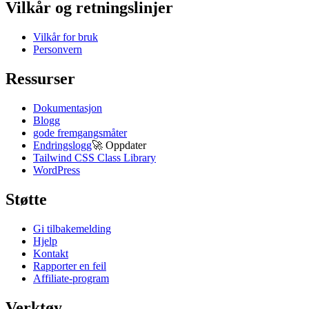
Vilkår og retningslinjer
Vilkår for bruk
Personvern
Ressurser
Dokumentasjon
Blogg
gode fremgangsmåter
Endringslogg
🚀
Oppdater
Tailwind CSS Class Library
WordPress
Støtte
Gi tilbakemelding
Hjelp
Kontakt
Rapporter en feil
Affiliate-program
Verktøy