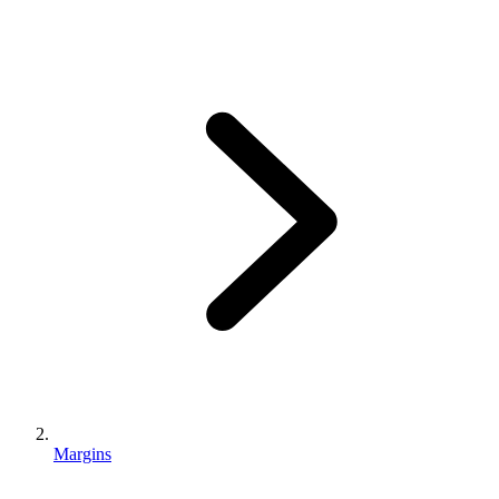
Margins