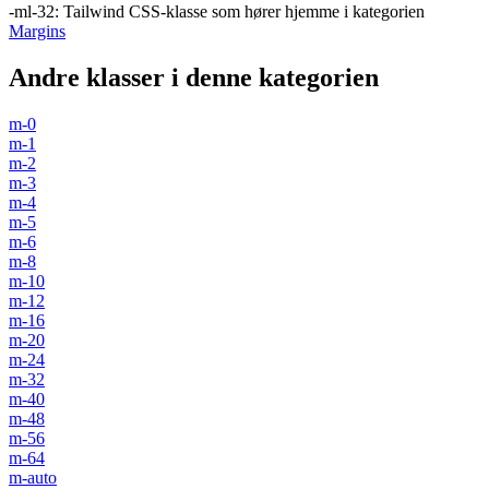
-ml-32
:
Tailwind CSS-klasse som hører hjemme i kategorien
Margins
Andre klasser i denne kategorien
m-0
m-1
m-2
m-3
m-4
m-5
m-6
m-8
m-10
m-12
m-16
m-20
m-24
m-32
m-40
m-48
m-56
m-64
m-auto