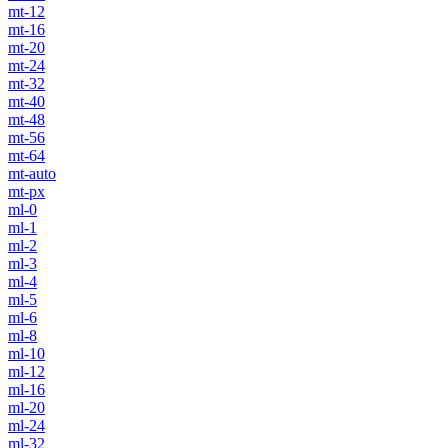
mt-12
mt-16
mt-20
mt-24
mt-32
mt-40
mt-48
mt-56
mt-64
mt-auto
mt-px
ml-0
ml-1
ml-2
ml-3
ml-4
ml-5
ml-6
ml-8
ml-10
ml-12
ml-16
ml-20
ml-24
ml-32