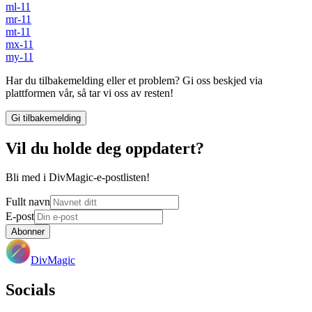
ml-11
mr-11
mt-11
mx-11
my-11
Har du tilbakemelding eller et problem? Gi oss beskjed via
plattformen vår, så tar vi oss av resten!
Gi tilbakemelding
Vil du holde deg oppdatert?
Bli med i DivMagic-e-postlisten!
Fullt navn
E-post
Abonner
DivMagic
Socials