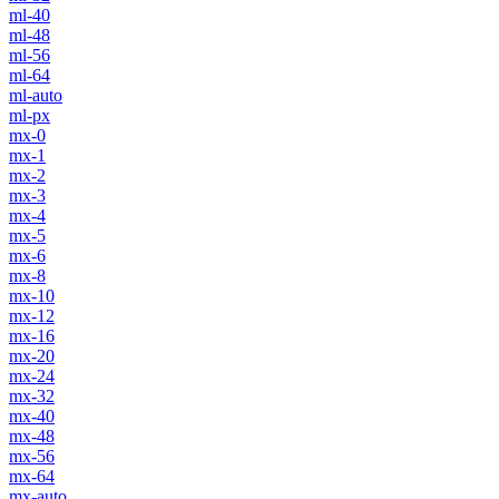
ml-40
ml-48
ml-56
ml-64
ml-auto
ml-px
mx-0
mx-1
mx-2
mx-3
mx-4
mx-5
mx-6
mx-8
mx-10
mx-12
mx-16
mx-20
mx-24
mx-32
mx-40
mx-48
mx-56
mx-64
mx-auto