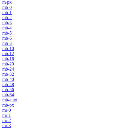
m-px
mb-0
mb-1
mb-2
mb-3
mb-4
mb-5
mb-6
mb-8
mb-10
mb-12
mb-16
mb-20
mb-24
mb-32
mb-40
mb-48
mb-56
mb-64
mb-auto
mb-px
mr-0
mr-1
mr-2
mr-3