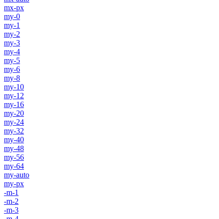
mx-px
my-0
my-1
my-2
my-3
my-4
my-5
my-6
my-8
my-10
my-12
my-16
my-20
my-24
my-32
my-40
my-48
my-56
my-64
my-auto
my-px
-m-1
-m-2
-m-3
-m-4