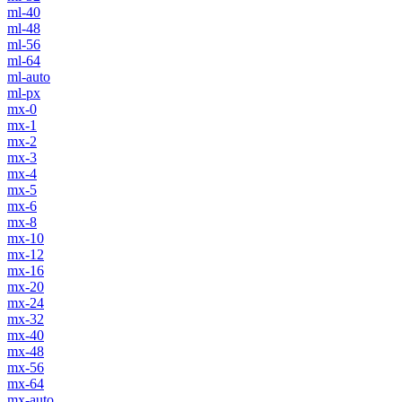
ml-40
ml-48
ml-56
ml-64
ml-auto
ml-px
mx-0
mx-1
mx-2
mx-3
mx-4
mx-5
mx-6
mx-8
mx-10
mx-12
mx-16
mx-20
mx-24
mx-32
mx-40
mx-48
mx-56
mx-64
mx-auto