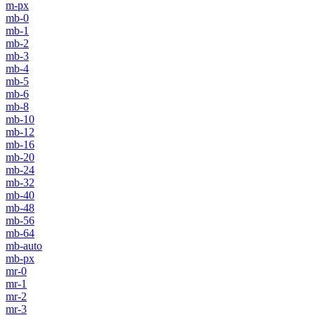
m-px
mb-0
mb-1
mb-2
mb-3
mb-4
mb-5
mb-6
mb-8
mb-10
mb-12
mb-16
mb-20
mb-24
mb-32
mb-40
mb-48
mb-56
mb-64
mb-auto
mb-px
mr-0
mr-1
mr-2
mr-3