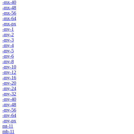
-mx-40
-mx-48
-mx-56
-mx-64
-mx-px
-my-1
-my-2
-my-3
-my-4
-my-5
-my-6
-my-8
-my-10
-my-12
-my-16
-my-20
-my-24
-my-32
-my-40
-my-48
-my-56
-my-64
-my-px
mt-11
mb-11