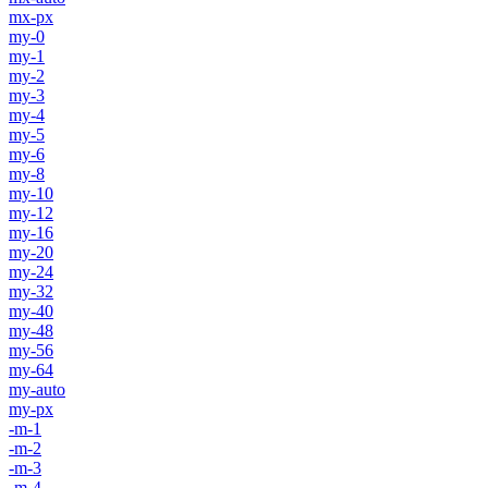
mx-px
my-0
my-1
my-2
my-3
my-4
my-5
my-6
my-8
my-10
my-12
my-16
my-20
my-24
my-32
my-40
my-48
my-56
my-64
my-auto
my-px
-m-1
-m-2
-m-3
-m-4