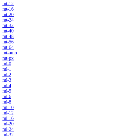
mt-12
mt-16
mt-20
mt-24
mt-32
mt-40
mt-48
mt-56
mt-64
mt-auto
mt-px
ml-0
ml-1
ml-2
ml-3
ml-4
ml-5
ml-6
ml-8
ml-10
ml-12
ml-16
ml-20
ml-24
ml-32