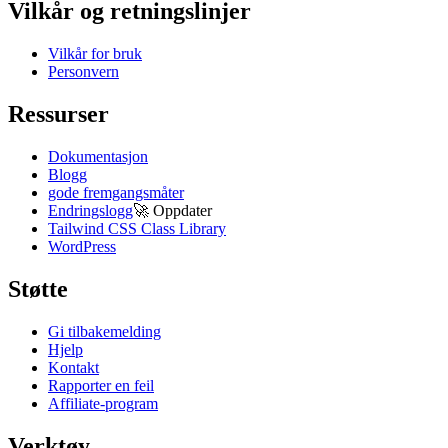
Vilkår og retningslinjer
Vilkår for bruk
Personvern
Ressurser
Dokumentasjon
Blogg
gode fremgangsmåter
Endringslogg
🚀
Oppdater
Tailwind CSS Class Library
WordPress
Støtte
Gi tilbakemelding
Hjelp
Kontakt
Rapporter en feil
Affiliate-program
Verktøy