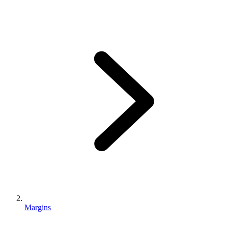
Margins