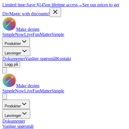
Limited time:
Save
$145
on lifetime access
→
See our prices to get
DivMagic with discounts!
Make design
Simple
Now
Live
Fun
Matter
Simple
Produkter
Løsninger
Dokumenter
Vanlige spørsmål
Kontakt
Logg på
Make design
Simple
Now
Live
Fun
Matter
Simple
Produkter
Løsninger
Dokumenter
Vanlige spørsmål