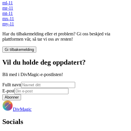
ml-11
mr-11
mt-11
mx-11
my-11
Har du tilbakemelding eller et problem? Gi oss beskjed via
plattformen vår, så tar vi oss av resten!
Gi tilbakemelding
Vil du holde deg oppdatert?
Bli med i DivMagic-e-postlisten!
Fullt navn
E-post
Abonner
DivMagic
Socials