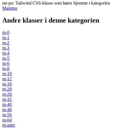
mr-px
:
Tailwind CSS-klasse som hører hjemme i kategorien
Margins
Andre klasser i denne kategorien
m-0
m-1
m-2
m-3
m-4
m-5
m-6
m-8
m-10
m-12
m-16
m-20
m-24
m-32
m-40
m-48
m-56
m-64
m-auto