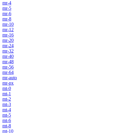
mr-4
mr-5
mr-6
mr-8
mr-10
mr-12
mr-16
mr-20
mr-24
mr-32
mr-40
mr-48
mr-56
mr-64
mr-auto
mr-px
mt-0
mt-1
mt-2
mt-3
mt-4
mt-5
mt-6
mt-8
mt-10