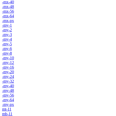
-mx-40
-mx-48
-mx-56
-mx-64
-mx-px
-my-1
-my-2
-my-3
-my-4
-my-5
-my-6
-my-8
-my-10
-my-12
-my-16
-my-20
-my-24
-my-32
-my-40
-my-48
-my-56
-my-64
-my-px
mt-11
mb-11