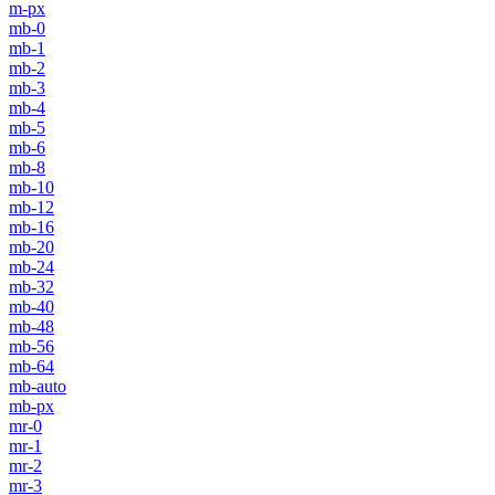
m-px
mb-0
mb-1
mb-2
mb-3
mb-4
mb-5
mb-6
mb-8
mb-10
mb-12
mb-16
mb-20
mb-24
mb-32
mb-40
mb-48
mb-56
mb-64
mb-auto
mb-px
mr-0
mr-1
mr-2
mr-3