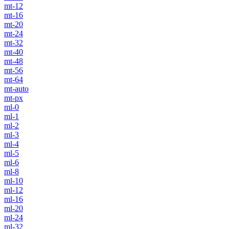
mt-12
mt-16
mt-20
mt-24
mt-32
mt-40
mt-48
mt-56
mt-64
mt-auto
mt-px
ml-0
ml-1
ml-2
ml-3
ml-4
ml-5
ml-6
ml-8
ml-10
ml-12
ml-16
ml-20
ml-24
ml-32