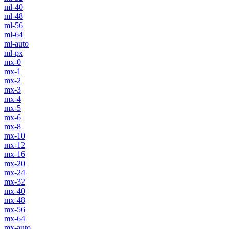
ml-40
ml-48
ml-56
ml-64
ml-auto
ml-px
mx-0
mx-1
mx-2
mx-3
mx-4
mx-5
mx-6
mx-8
mx-10
mx-12
mx-16
mx-20
mx-24
mx-32
mx-40
mx-48
mx-56
mx-64
mx-auto