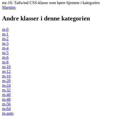
mr-16
:
Tailwind CSS-klasse som hører hjemme i kategorien
Margins
Andre klasser i denne kategorien
m-0
m-1
m-2
m-3
m-4
m-5
m-6
m-8
m-10
m-12
m-16
m-20
m-24
m-32
m-40
m-48
m-56
m-64
m-auto