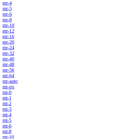
mr-4
mr-5
mr-6
mr-8
mr-10
mr-12
mr-16
mr-20
mr-24
mr-32
mr-40
mr-48
mr-56
mr-64
mr-auto
mr-px
mt-0
mt-1
mt-2
mt-3
mt-4
mt-5
mt-6
mt-8
mt-10