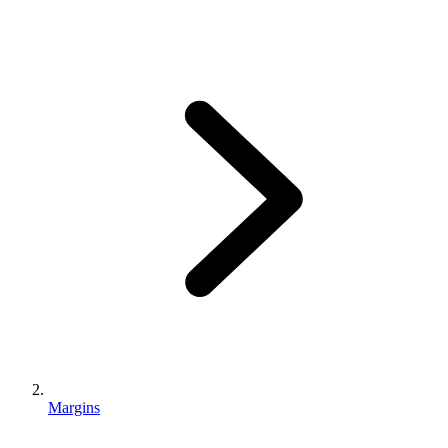
Margins