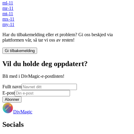
ml-11
mr-11
mt-11
mx-11
my-11
Har du tilbakemelding eller et problem? Gi oss beskjed via
plattformen vår, så tar vi oss av resten!
Gi tilbakemelding
Vil du holde deg oppdatert?
Bli med i DivMagic-e-postlisten!
Fullt navn
E-post
Abonner
DivMagic
Socials