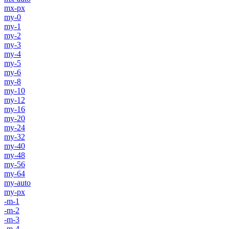
mx-px
my-0
my-1
my-2
my-3
my-4
my-5
my-6
my-8
my-10
my-12
my-16
my-20
my-24
my-32
my-40
my-48
my-56
my-64
my-auto
my-px
-m-1
-m-2
-m-3
-m-4