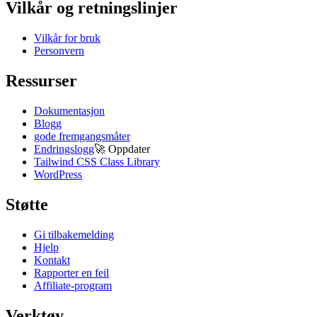
Vilkår og retningslinjer
Vilkår for bruk
Personvern
Ressurser
Dokumentasjon
Blogg
gode fremgangsmåter
Endringslogg
🚀
Oppdater
Tailwind CSS Class Library
WordPress
Støtte
Gi tilbakemelding
Hjelp
Kontakt
Rapporter en feil
Affiliate-program
Verktøy