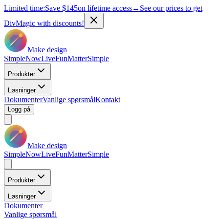
Limited time:
Save
$145
on lifetime access
→
See our prices to get
DivMagic with discounts!
Make design
Simple
Now
Live
Fun
Matter
Simple
Produkter
Løsninger
Dokumenter
Vanlige spørsmål
Kontakt
Logg på
Make design
Simple
Now
Live
Fun
Matter
Simple
Produkter
Løsninger
Dokumenter
Vanlige spørsmål