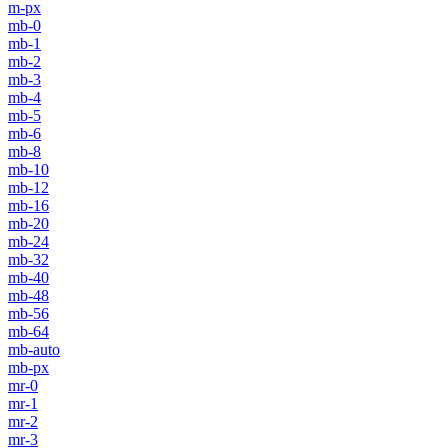
m-px
mb-0
mb-1
mb-2
mb-3
mb-4
mb-5
mb-6
mb-8
mb-10
mb-12
mb-16
mb-20
mb-24
mb-32
mb-40
mb-48
mb-56
mb-64
mb-auto
mb-px
mr-0
mr-1
mr-2
mr-3