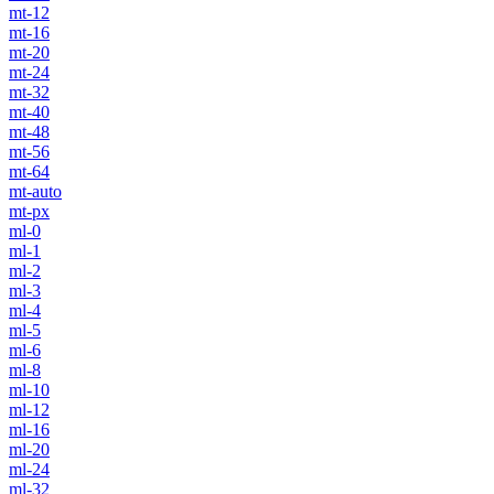
mt-12
mt-16
mt-20
mt-24
mt-32
mt-40
mt-48
mt-56
mt-64
mt-auto
mt-px
ml-0
ml-1
ml-2
ml-3
ml-4
ml-5
ml-6
ml-8
ml-10
ml-12
ml-16
ml-20
ml-24
ml-32