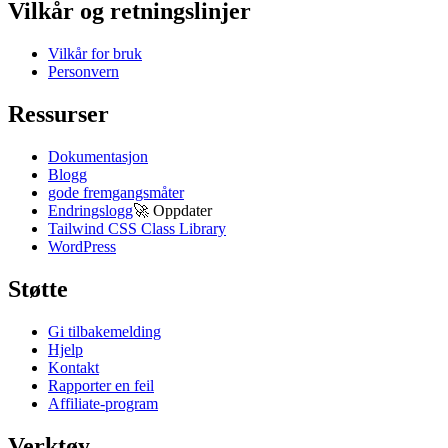
Vilkår og retningslinjer
Vilkår for bruk
Personvern
Ressurser
Dokumentasjon
Blogg
gode fremgangsmåter
Endringslogg
🚀
Oppdater
Tailwind CSS Class Library
WordPress
Støtte
Gi tilbakemelding
Hjelp
Kontakt
Rapporter en feil
Affiliate-program
Verktøy