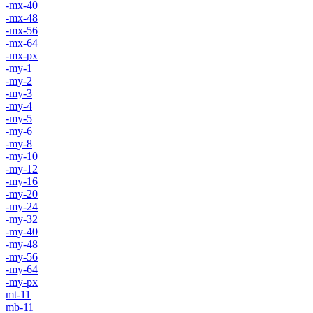
-mx-40
-mx-48
-mx-56
-mx-64
-mx-px
-my-1
-my-2
-my-3
-my-4
-my-5
-my-6
-my-8
-my-10
-my-12
-my-16
-my-20
-my-24
-my-32
-my-40
-my-48
-my-56
-my-64
-my-px
mt-11
mb-11