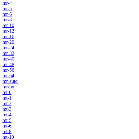
mr-4
mr-5
mr-6
mr-8
mr-10
mr-12
mr-16
mr-20
mr-24
mr-32
mr-40
mr-48
mr-56
mr-64
mr-auto
mr-px
mt-0
mt-1
mt-2
mt-3
mt-4
mt-5
mt-6
mt-8
mt-10