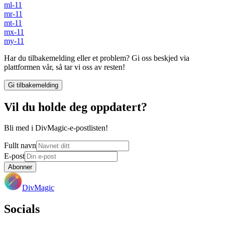
ml-11
mr-11
mt-11
mx-11
my-11
Har du tilbakemelding eller et problem? Gi oss beskjed via
plattformen vår, så tar vi oss av resten!
Gi tilbakemelding
Vil du holde deg oppdatert?
Bli med i DivMagic-e-postlisten!
Fullt navn
E-post
Abonner
DivMagic
Socials