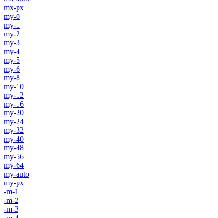
mx-px
my-0
my-1
my-2
my-3
my-4
my-5
my-6
my-8
my-10
my-12
my-16
my-20
my-24
my-32
my-40
my-48
my-56
my-64
my-auto
my-px
-m-1
-m-2
-m-3
-m-4