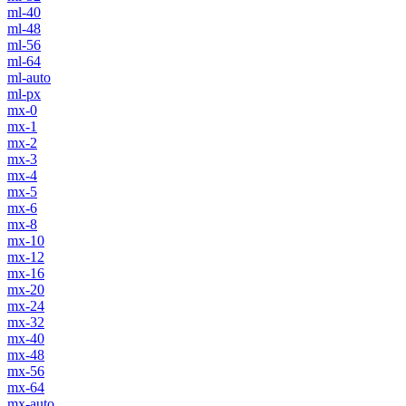
ml-40
ml-48
ml-56
ml-64
ml-auto
ml-px
mx-0
mx-1
mx-2
mx-3
mx-4
mx-5
mx-6
mx-8
mx-10
mx-12
mx-16
mx-20
mx-24
mx-32
mx-40
mx-48
mx-56
mx-64
mx-auto