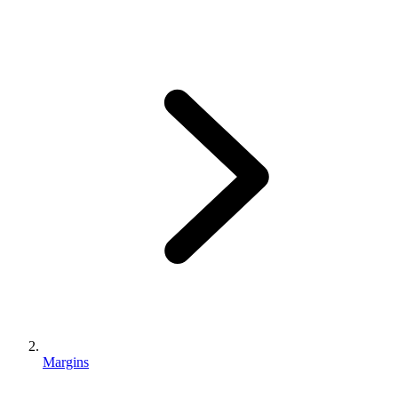
Margins