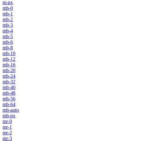
m-px
mb-0
mb-1
mb-2
mb-3
mb-4
mb-5
mb-6
mb-8
mb-10
mb-12
mb-16
mb-20
mb-24
mb-32
mb-40
mb-48
mb-56
mb-64
mb-auto
mb-px
mr-0
mr-1
mr-2
mr-3