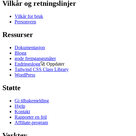
Vilkår og retningslinjer
Vilkår for bruk
Personvern
Ressurser
Dokumentasjon
Blogg
gode fremgangsmåter
Endringslogg
🚀
Oppdater
Tailwind CSS Class Library
WordPress
Støtte
Gi tilbakemelding
Hjelp
Kontakt
Rapporter en feil
Affiliate-program
Verktøy