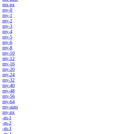
mx-px
my-0
my-1
my-2
my-3
my-4
my-5
my-6
my-8
my-10
my-12
my-16
my-20
my-24
my-32
my-40
my-48
my-56
my-64
my-auto
my-px
-m-1
-m-2
-m-3
-m-4