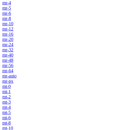
mr-4
mr-5
mr-6
mr-8
mr-10
mr-12
mr-16
mr-20
mr-24
mr-32
mr-40
mr-48
mr-56
mr-64
mr-auto
mr-px
mt-0
mt-1
mt-2
mt-3
mt-4
mt-5
mt-6
mt-8
mt-10