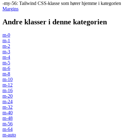
-my-56
:
Tailwind CSS-klasse som hører hjemme i kategorien
Margins
Andre klasser i denne kategorien
m-0
m-1
m-2
m-3
m-4
m-5
m-6
m-8
m-10
m-12
m-16
m-20
m-24
m-32
m-40
m-48
m-56
m-64
m-auto