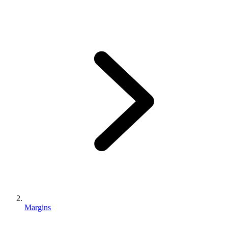
Margins