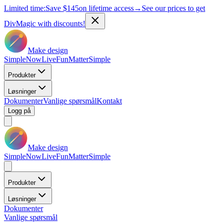
Limited time:
Save
$145
on lifetime access
→
See our prices to get
DivMagic with discounts!
Make design
Simple
Now
Live
Fun
Matter
Simple
Produkter
Løsninger
Dokumenter
Vanlige spørsmål
Kontakt
Logg på
Make design
Simple
Now
Live
Fun
Matter
Simple
Produkter
Løsninger
Dokumenter
Vanlige spørsmål