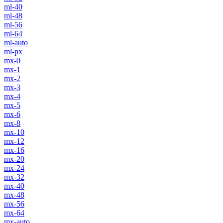
ml-40
ml-48
ml-56
ml-64
ml-auto
ml-px
mx-0
mx-1
mx-2
mx-3
mx-4
mx-5
mx-6
mx-8
mx-10
mx-12
mx-16
mx-20
mx-24
mx-32
mx-40
mx-48
mx-56
mx-64
mx-auto