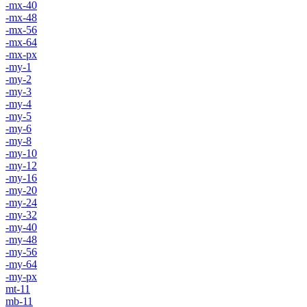
-mx-40
-mx-48
-mx-56
-mx-64
-mx-px
-my-1
-my-2
-my-3
-my-4
-my-5
-my-6
-my-8
-my-10
-my-12
-my-16
-my-20
-my-24
-my-32
-my-40
-my-48
-my-56
-my-64
-my-px
mt-11
mb-11