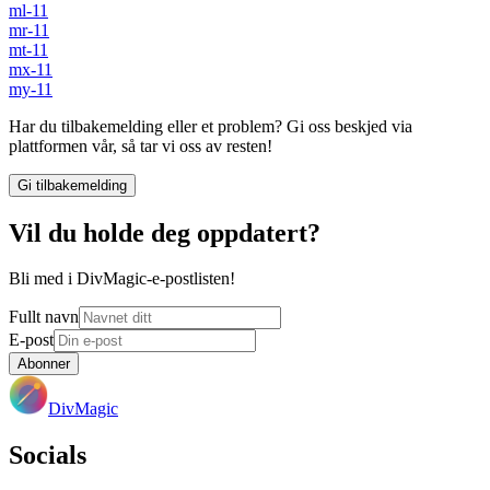
ml-11
mr-11
mt-11
mx-11
my-11
Har du tilbakemelding eller et problem? Gi oss beskjed via
plattformen vår, så tar vi oss av resten!
Gi tilbakemelding
Vil du holde deg oppdatert?
Bli med i DivMagic-e-postlisten!
Fullt navn
E-post
Abonner
DivMagic
Socials