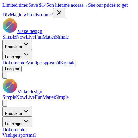
Limited time:
Save
$145
on lifetime access
→
See our prices to get
DivMagic with discounts!
Make design
Simple
Now
Live
Fun
Matter
Simple
Produkter
Løsninger
Dokumenter
Vanlige spørsmål
Kontakt
Logg på
Make design
Simple
Now
Live
Fun
Matter
Simple
Produkter
Løsninger
Dokumenter
Vanlige spørsmål