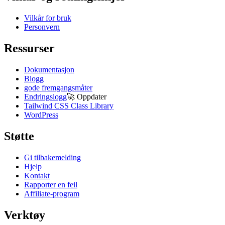
Vilkår for bruk
Personvern
Ressurser
Dokumentasjon
Blogg
gode fremgangsmåter
Endringslogg
🚀
Oppdater
Tailwind CSS Class Library
WordPress
Støtte
Gi tilbakemelding
Hjelp
Kontakt
Rapporter en feil
Affiliate-program
Verktøy