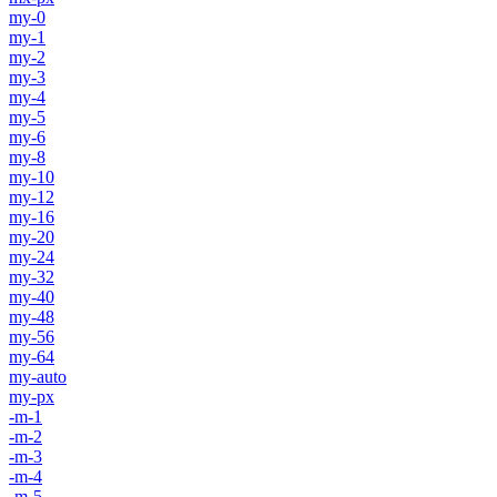
my-0
my-1
my-2
my-3
my-4
my-5
my-6
my-8
my-10
my-12
my-16
my-20
my-24
my-32
my-40
my-48
my-56
my-64
my-auto
my-px
-m-1
-m-2
-m-3
-m-4
-m-5