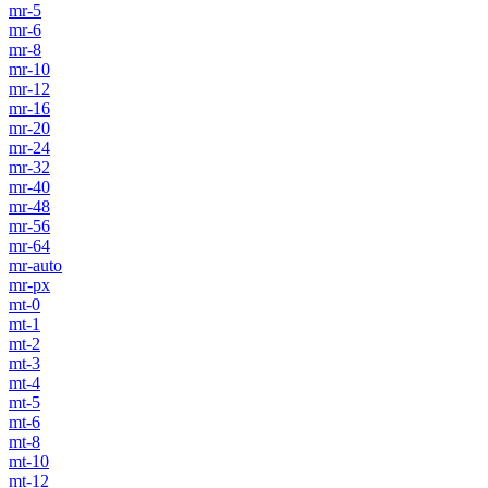
mr-5
mr-6
mr-8
mr-10
mr-12
mr-16
mr-20
mr-24
mr-32
mr-40
mr-48
mr-56
mr-64
mr-auto
mr-px
mt-0
mt-1
mt-2
mt-3
mt-4
mt-5
mt-6
mt-8
mt-10
mt-12