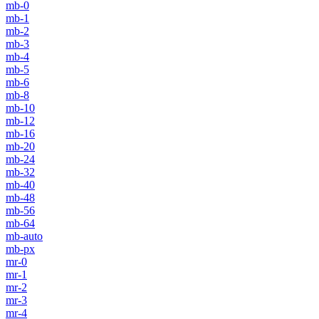
mb-0
mb-1
mb-2
mb-3
mb-4
mb-5
mb-6
mb-8
mb-10
mb-12
mb-16
mb-20
mb-24
mb-32
mb-40
mb-48
mb-56
mb-64
mb-auto
mb-px
mr-0
mr-1
mr-2
mr-3
mr-4