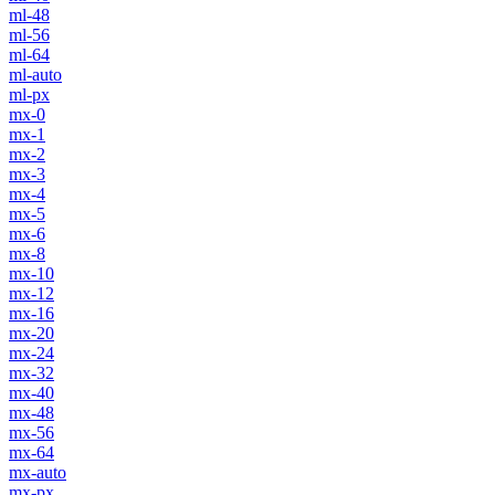
ml-48
ml-56
ml-64
ml-auto
ml-px
mx-0
mx-1
mx-2
mx-3
mx-4
mx-5
mx-6
mx-8
mx-10
mx-12
mx-16
mx-20
mx-24
mx-32
mx-40
mx-48
mx-56
mx-64
mx-auto
mx-px