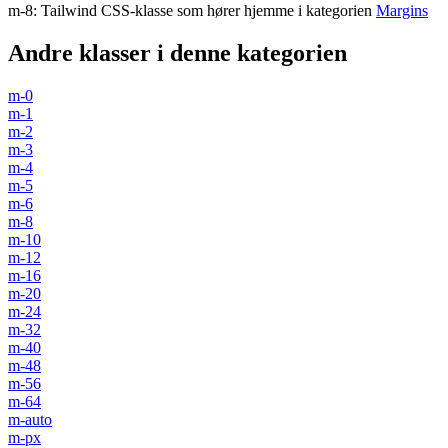
m-8
:
Tailwind CSS-klasse som hører hjemme i kategorien
Margins
Andre klasser i denne kategorien
m-0
m-1
m-2
m-3
m-4
m-5
m-6
m-8
m-10
m-12
m-16
m-20
m-24
m-32
m-40
m-48
m-56
m-64
m-auto
m-px