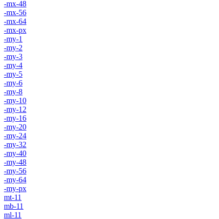
-mx-48
-mx-56
-mx-64
-mx-px
-my-1
-my-2
-my-3
-my-4
-my-5
-my-6
-my-8
-my-10
-my-12
-my-16
-my-20
-my-24
-my-32
-my-40
-my-48
-my-56
-my-64
-my-px
mt-11
mb-11
ml-11