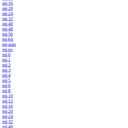
mt-16
mt-20
mt-24
mt-32
mt-40
mt-48
mt-56
mt-64
mt-auto
mt-px
ml-0
ml-1
ml-2
ml-3
ml-4
ml-5
ml-6
ml-8
ml-10
ml-12
ml-16
ml-20
ml-24
ml-32
ml-40