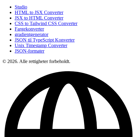
Studio
HTML to JSX Converter
JSX to HTML Converter
CSS to Tailwind CSS Converter
Fargekonverter
gradientgenerator
JSON til TypeScript Konverter
Unix Timestamp Converter
JSON-formater
© 2026. Alle rettigheter forbeholdt.