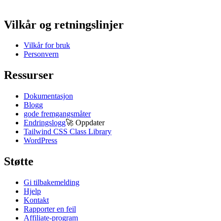
Vilkår og retningslinjer
Vilkår for bruk
Personvern
Ressurser
Dokumentasjon
Blogg
gode fremgangsmåter
Endringslogg
🚀
Oppdater
Tailwind CSS Class Library
WordPress
Støtte
Gi tilbakemelding
Hjelp
Kontakt
Rapporter en feil
Affiliate-program