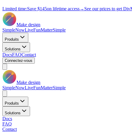
Limited time:
Save
$145
on lifetime access
→
See our prices to get Div
Make design
Simple
Now
Live
Fun
Matter
Simple
Produits
Solutions
Docs
FAQ
Contact
Connectez-vous
Make design
Simple
Now
Live
Fun
Matter
Simple
Produits
Solutions
Docs
FAQ
Contact