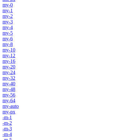
my-0
my-1
my-2
my-3
my-4
my-5
my-6
my-8
my-10
my-12
my-16
my-20
my-24
my-32
my-40
my-48
my-56
my-64
my-auto
my-px
-m-1
-m-2
-m-3
-m-4
-m-5