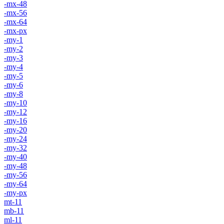
-mx-48
-mx-56
-mx-64
-mx-px
-my-1
-my-2
-my-3
-my-4
-my-5
-my-6
-my-8
-my-10
-my-12
-my-16
-my-20
-my-24
-my-32
-my-40
-my-48
-my-56
-my-64
-my-px
mt-11
mb-11
ml-11