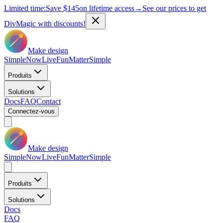
Limited time:
Save
$145
on lifetime access
→
See our prices to get
DivMagic with discounts!
Make design
Simple
Now
Live
Fun
Matter
Simple
Produits
Solutions
Docs
FAQ
Contact
Connectez-vous
Make design
Simple
Now
Live
Fun
Matter
Simple
Produits
Solutions
Docs
FAQ