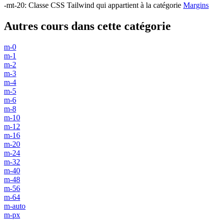
-mt-20
:
Classe CSS Tailwind qui appartient à la catégorie
Margins
Autres cours dans cette catégorie
m-0
m-1
m-2
m-3
m-4
m-5
m-6
m-8
m-10
m-12
m-16
m-20
m-24
m-32
m-40
m-48
m-56
m-64
m-auto
m-px