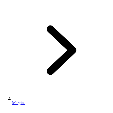
Margins