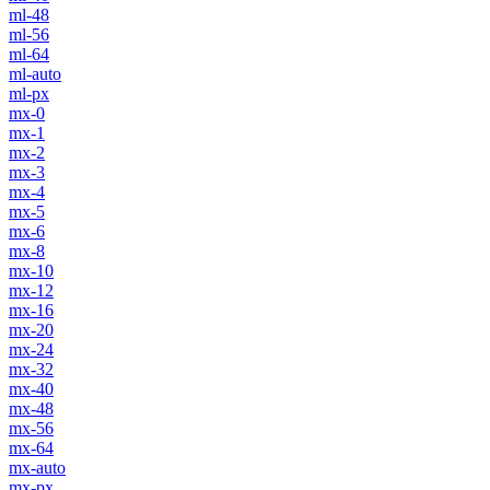
ml-48
ml-56
ml-64
ml-auto
ml-px
mx-0
mx-1
mx-2
mx-3
mx-4
mx-5
mx-6
mx-8
mx-10
mx-12
mx-16
mx-20
mx-24
mx-32
mx-40
mx-48
mx-56
mx-64
mx-auto
mx-px