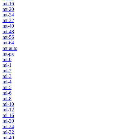
mt-16
mt-20
mt-24
mt-32
mt-40
mt-48
mt-56
mt-64
mt-auto
mt-px
ml-0
ml-1
ml-2
ml-3
ml-4
ml-5
ml-6
ml-8
ml-10
ml-12
ml-16
ml-20
ml-24
ml-32
ml-40