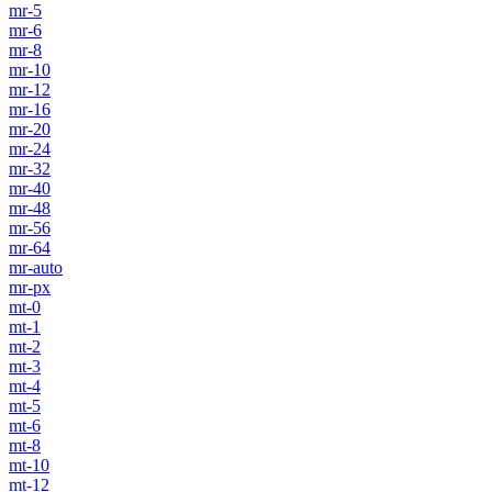
mr-5
mr-6
mr-8
mr-10
mr-12
mr-16
mr-20
mr-24
mr-32
mr-40
mr-48
mr-56
mr-64
mr-auto
mr-px
mt-0
mt-1
mt-2
mt-3
mt-4
mt-5
mt-6
mt-8
mt-10
mt-12