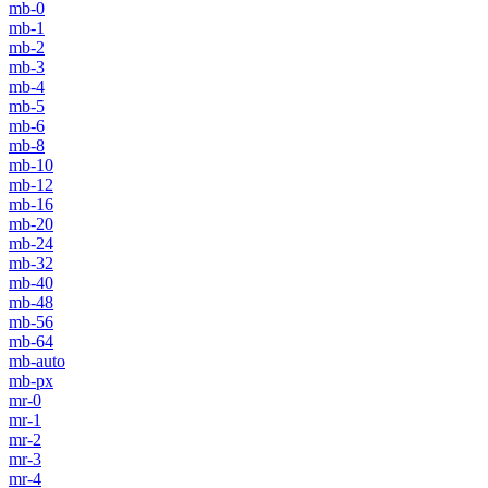
mb-0
mb-1
mb-2
mb-3
mb-4
mb-5
mb-6
mb-8
mb-10
mb-12
mb-16
mb-20
mb-24
mb-32
mb-40
mb-48
mb-56
mb-64
mb-auto
mb-px
mr-0
mr-1
mr-2
mr-3
mr-4