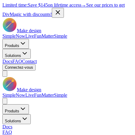
Limited time:
Save
$145
on lifetime access
→
See our prices to get
DivMagic with discounts!
Make design
Simple
Now
Live
Fun
Matter
Simple
Produits
Solutions
Docs
FAQ
Contact
Connectez-vous
Make design
Simple
Now
Live
Fun
Matter
Simple
Produits
Solutions
Docs
FAQ