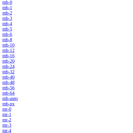
mb-0
mb-1
mb-2
mb-3
mb-4
mb-5
mb-6
mb-8
mb-10
mb-12
mb-16
mb-20
mb-24
mb-32
mb-40
mb-48
mb-56
mb-64
mb-auto
mb-px
mr-0
mr-1
mr-2
mr-3
mr-4