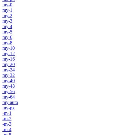
my-0
my-1
my-2
my-3
my-4
my-5
my-6
my-8
my-10
my-12
my-16
my-20
my-24
my-32
my-40
my-48
my-56
my-64
my-auto
my-px
-m-1
-m-2
-m-3
-m-4
-m-5