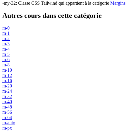
-my-32
:
Classe CSS Tailwind qui appartient à la catégorie
Margins
Autres cours dans cette catégorie
m-0
m-1
m-2
m-3
m-4
m-5
m-6
m-8
m-10
m-12
m-16
m-20
m-24
m-32
m-40
m-48
m-56
m-64
m-auto
m-px