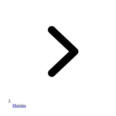
Margins