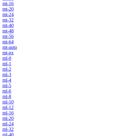
mt-16
mt-20
mt-24
mt-32
mt-40
mt-48
mt-56
mt-64
mt-auto
mt-px
ml-0
ml-1
ml-2
ml-3
ml-4
ml-5
ml-6
ml-8
ml-10
ml-12
ml-16
ml-20
ml-24
ml-32
ml-40