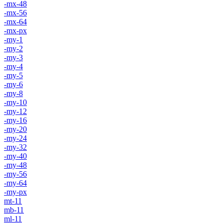
-mx-48
-mx-56
-mx-64
-mx-px
-my-1
-my-2
-my-3
-my-4
-my-5
-my-6
-my-8
-my-10
-my-12
-my-16
-my-20
-my-24
-my-32
-my-40
-my-48
-my-56
-my-64
-my-px
mt-11
mb-11
ml-11