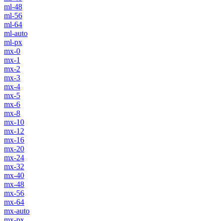
ml-48
ml-56
ml-64
ml-auto
ml-px
mx-0
mx-1
mx-2
mx-3
mx-4
mx-5
mx-6
mx-8
mx-10
mx-12
mx-16
mx-20
mx-24
mx-32
mx-40
mx-48
mx-56
mx-64
mx-auto
mx-px