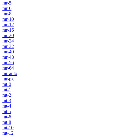
mr-5
mr-6
mr-8
mr-10
mr-12
mr-16
mr-20
mr-24
mr-32
mr-40
mr-48
mr-56
mr-64
mr-auto
mr-px
mt-0
mt-1
mt-2
mt-3
mt-4
mt-5
mt-6
mt-8
mt-10
mt-12