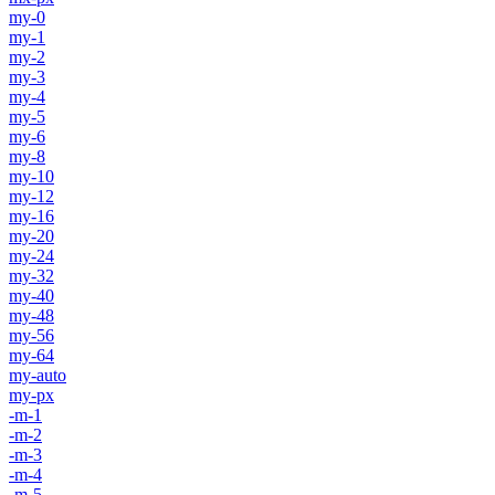
my-0
my-1
my-2
my-3
my-4
my-5
my-6
my-8
my-10
my-12
my-16
my-20
my-24
my-32
my-40
my-48
my-56
my-64
my-auto
my-px
-m-1
-m-2
-m-3
-m-4
-m-5