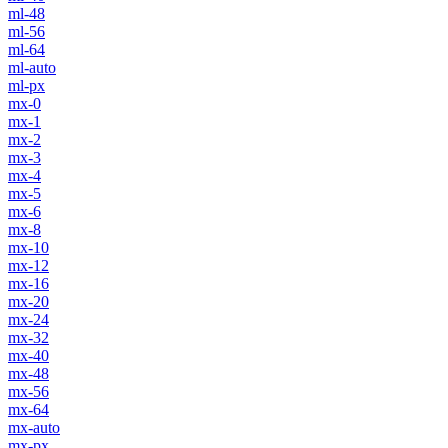
ml-48
ml-56
ml-64
ml-auto
ml-px
mx-0
mx-1
mx-2
mx-3
mx-4
mx-5
mx-6
mx-8
mx-10
mx-12
mx-16
mx-20
mx-24
mx-32
mx-40
mx-48
mx-56
mx-64
mx-auto
mx-px