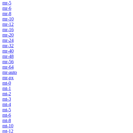
mr-5
mr-6
mr-8
mr-10
mr-12
mr-16
mr-20
mr-24
mr-32
mr-40
mr-48
mr-56
mr-64
mr-auto
mr-px
mt-0
mt-1
mt-2
mt-3
mt-4
mt-5
mt-6
mt-8
mt-10
mt-12