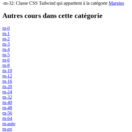
-m-32
:
Classe CSS Tailwind qui appartient à la catégorie
Margins
Autres cours dans cette catégorie
m-0
m-1
m-2
m-3
m-4
m-5
m-6
m-8
m-10
m-12
m-16
m-20
m-24
m-32
m-40
m-48
m-56
m-64
m-auto
m-px