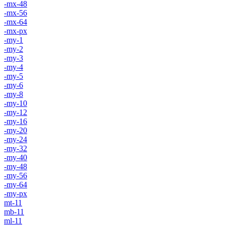
-mx-48
-mx-56
-mx-64
-mx-px
-my-1
-my-2
-my-3
-my-4
-my-5
-my-6
-my-8
-my-10
-my-12
-my-16
-my-20
-my-24
-my-32
-my-40
-my-48
-my-56
-my-64
-my-px
mt-11
mb-11
ml-11