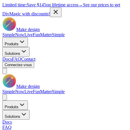
Limited time:
Save
$145
on lifetime access
→
See our prices to get
DivMagic with discounts!
Make design
Simple
Now
Live
Fun
Matter
Simple
Produits
Solutions
Docs
FAQ
Contact
Connectez-vous
Make design
Simple
Now
Live
Fun
Matter
Simple
Produits
Solutions
Docs
FAQ