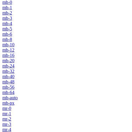
mb-0
mb-1
mb-2
mb-3
mb-4
mb-5
mb-6
mb-8
mb-10
mb-12
mb-16
mb-20
mb-24
mb-32
mb-40
mb-48
mb-56
mb-64
mb-auto
mb-px
mr-0
mr-1
mr-2
mr-3
mr-4