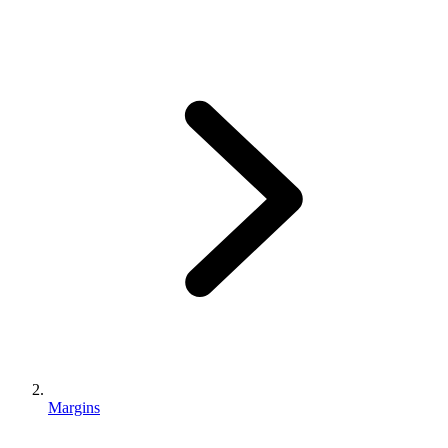
Margins