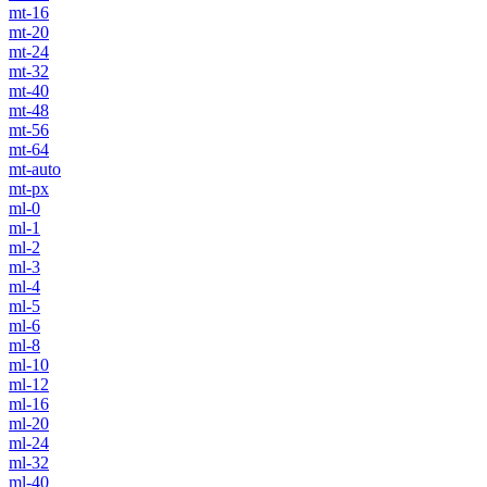
mt-16
mt-20
mt-24
mt-32
mt-40
mt-48
mt-56
mt-64
mt-auto
mt-px
ml-0
ml-1
ml-2
ml-3
ml-4
ml-5
ml-6
ml-8
ml-10
ml-12
ml-16
ml-20
ml-24
ml-32
ml-40