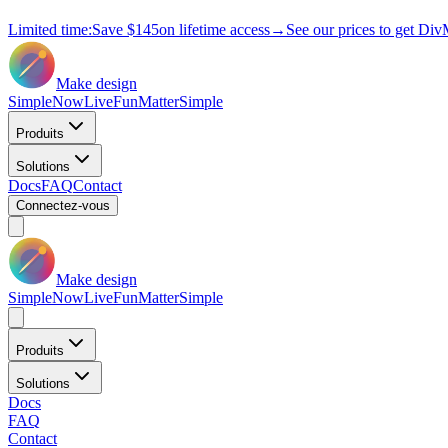
Limited time:
Save
$145
on lifetime access
→
See our prices to get Div
Make design
Simple
Now
Live
Fun
Matter
Simple
Produits
Solutions
Docs
FAQ
Contact
Connectez-vous
Make design
Simple
Now
Live
Fun
Matter
Simple
Produits
Solutions
Docs
FAQ
Contact