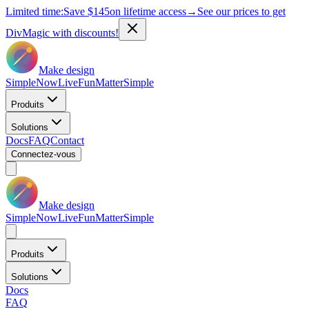
Limited time:
Save
$145
on lifetime access
→
See our prices to get
DivMagic with discounts!
Make design
Simple
Now
Live
Fun
Matter
Simple
Produits
Solutions
Docs
FAQ
Contact
Connectez-vous
Make design
Simple
Now
Live
Fun
Matter
Simple
Produits
Solutions
Docs
FAQ