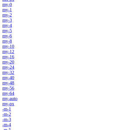
my-0
my-1
my-2
my-3
my-4
my-5
my-6
my-8
my-10
my-12
my-16
my-20
my-24
my-32
my-40
my-48
my-56
my-64
my-auto
my-px
-m-1
-m-2
-m-3
-m-4
-m-5