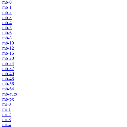
mb-0
mb-1
mb-2
mb-3
mb-4
mb-5
mb-6
mb-8
mb-10
mb-12
mb-16
mb-20
mb-24
mb-32
mb-40
mb-48
mb-56
mb-64
mb-auto
mb-px
mr-0
mr-1
mr-2
mr-3
mr-4