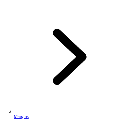
Margins