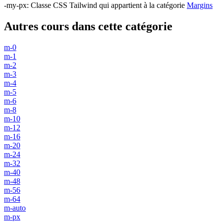
-my-px
:
Classe CSS Tailwind qui appartient à la catégorie
Margins
Autres cours dans cette catégorie
m-0
m-1
m-2
m-3
m-4
m-5
m-6
m-8
m-10
m-12
m-16
m-20
m-24
m-32
m-40
m-48
m-56
m-64
m-auto
m-px