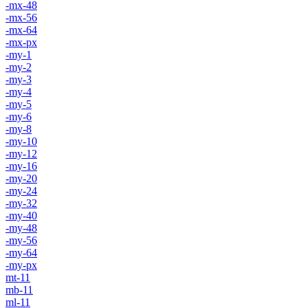
-mx-48
-mx-56
-mx-64
-mx-px
-my-1
-my-2
-my-3
-my-4
-my-5
-my-6
-my-8
-my-10
-my-12
-my-16
-my-20
-my-24
-my-32
-my-40
-my-48
-my-56
-my-64
-my-px
mt-11
mb-11
ml-11