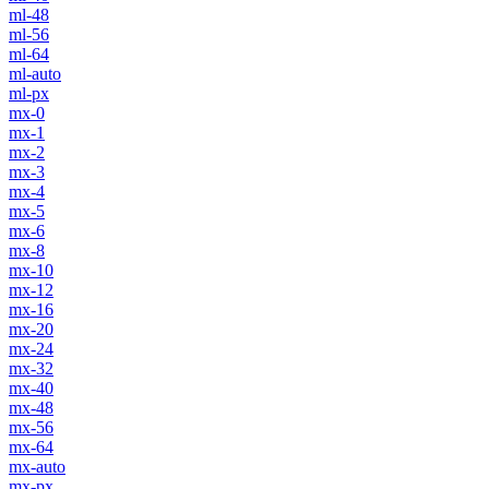
ml-48
ml-56
ml-64
ml-auto
ml-px
mx-0
mx-1
mx-2
mx-3
mx-4
mx-5
mx-6
mx-8
mx-10
mx-12
mx-16
mx-20
mx-24
mx-32
mx-40
mx-48
mx-56
mx-64
mx-auto
mx-px