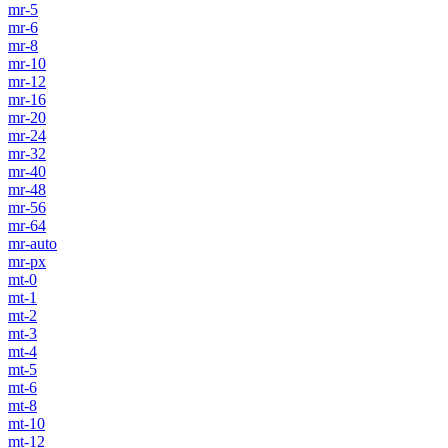
mr-5
mr-6
mr-8
mr-10
mr-12
mr-16
mr-20
mr-24
mr-32
mr-40
mr-48
mr-56
mr-64
mr-auto
mr-px
mt-0
mt-1
mt-2
mt-3
mt-4
mt-5
mt-6
mt-8
mt-10
mt-12