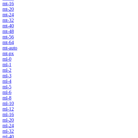
mt-16
mt-20
mt-24
mt-32
mt-40
mt-48
mt-56
mt-64
mt-auto
mt-px
ml-0
ml-1
ml-2
ml-3
ml-4
ml-5
ml-6
ml-8
ml-10
ml-12
ml-16
ml-20
ml-24
ml-32
ml-40