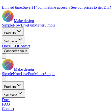
Limited time:
Save
$145
on lifetime access
→
See our prices to get Div
Make design
Simple
Now
Live
Fun
Matter
Simple
Produits
Solutions
Docs
FAQ
Contact
Connectez-vous
Make design
Simple
Now
Live
Fun
Matter
Simple
Produits
Solutions
Docs
FAQ
Contact