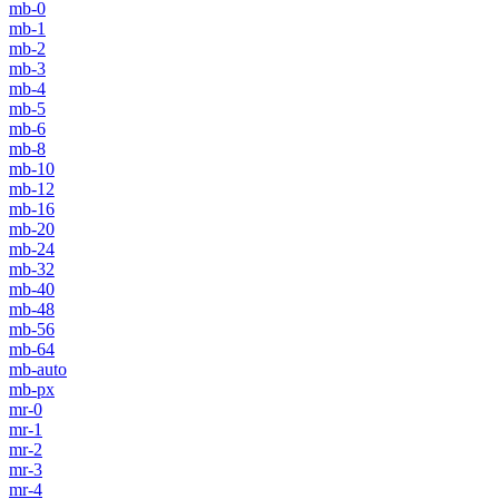
mb-0
mb-1
mb-2
mb-3
mb-4
mb-5
mb-6
mb-8
mb-10
mb-12
mb-16
mb-20
mb-24
mb-32
mb-40
mb-48
mb-56
mb-64
mb-auto
mb-px
mr-0
mr-1
mr-2
mr-3
mr-4