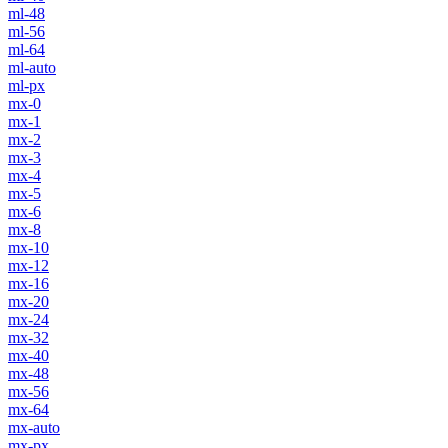
ml-48
ml-56
ml-64
ml-auto
ml-px
mx-0
mx-1
mx-2
mx-3
mx-4
mx-5
mx-6
mx-8
mx-10
mx-12
mx-16
mx-20
mx-24
mx-32
mx-40
mx-48
mx-56
mx-64
mx-auto
mx-px