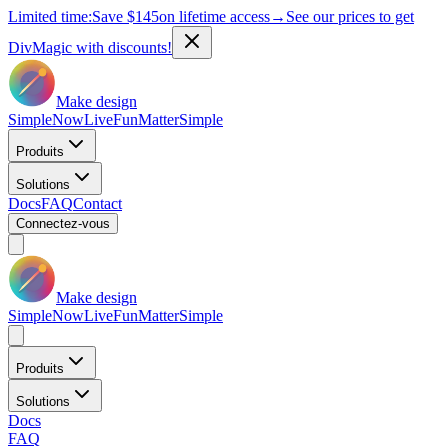
Limited time:
Save
$145
on lifetime access
→
See our prices to get
DivMagic with discounts!
Make design
Simple
Now
Live
Fun
Matter
Simple
Produits
Solutions
Docs
FAQ
Contact
Connectez-vous
Make design
Simple
Now
Live
Fun
Matter
Simple
Produits
Solutions
Docs
FAQ