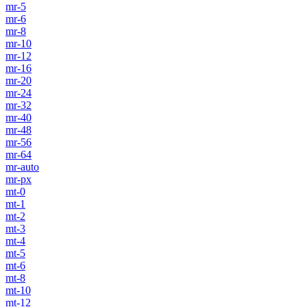
mr-5
mr-6
mr-8
mr-10
mr-12
mr-16
mr-20
mr-24
mr-32
mr-40
mr-48
mr-56
mr-64
mr-auto
mr-px
mt-0
mt-1
mt-2
mt-3
mt-4
mt-5
mt-6
mt-8
mt-10
mt-12