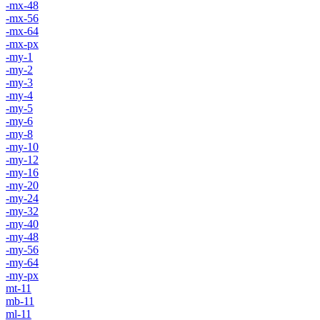
-mx-48
-mx-56
-mx-64
-mx-px
-my-1
-my-2
-my-3
-my-4
-my-5
-my-6
-my-8
-my-10
-my-12
-my-16
-my-20
-my-24
-my-32
-my-40
-my-48
-my-56
-my-64
-my-px
mt-11
mb-11
ml-11