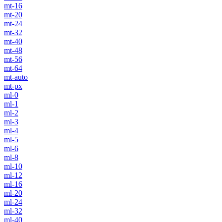
mt-16
mt-20
mt-24
mt-32
mt-40
mt-48
mt-56
mt-64
mt-auto
mt-px
ml-0
ml-1
ml-2
ml-3
ml-4
ml-5
ml-6
ml-8
ml-10
ml-12
ml-16
ml-20
ml-24
ml-32
ml-40