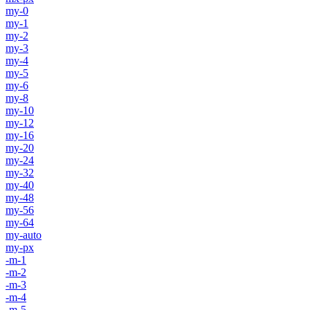
my-0
my-1
my-2
my-3
my-4
my-5
my-6
my-8
my-10
my-12
my-16
my-20
my-24
my-32
my-40
my-48
my-56
my-64
my-auto
my-px
-m-1
-m-2
-m-3
-m-4
-m-5