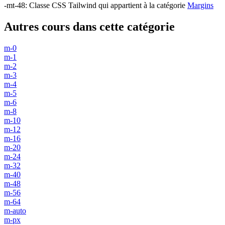
-mt-48
:
Classe CSS Tailwind qui appartient à la catégorie
Margins
Autres cours dans cette catégorie
m-0
m-1
m-2
m-3
m-4
m-5
m-6
m-8
m-10
m-12
m-16
m-20
m-24
m-32
m-40
m-48
m-56
m-64
m-auto
m-px