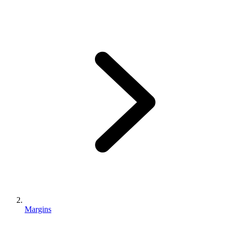
Margins