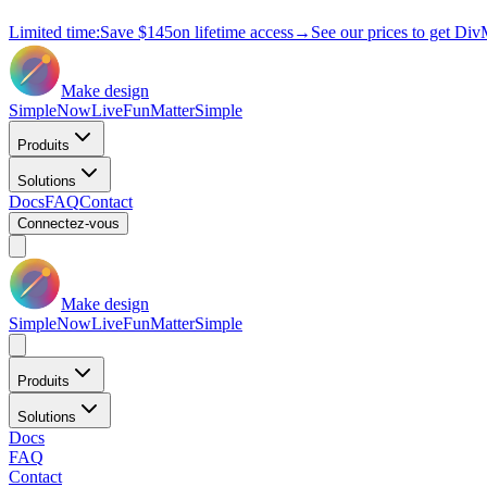
Limited time:
Save
$145
on lifetime access
→
See our prices to get Div
Make design
Simple
Now
Live
Fun
Matter
Simple
Produits
Solutions
Docs
FAQ
Contact
Connectez-vous
Make design
Simple
Now
Live
Fun
Matter
Simple
Produits
Solutions
Docs
FAQ
Contact