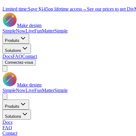
Limited time:
Save
$145
on lifetime access
→
See our prices to get Div
Make design
Simple
Now
Live
Fun
Matter
Simple
Produits
Solutions
Docs
FAQ
Contact
Connectez-vous
Make design
Simple
Now
Live
Fun
Matter
Simple
Produits
Solutions
Docs
FAQ
Contact