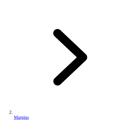
Margins