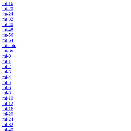
mt-16
mt-20
mt-24
mt-32
mt-40
mt-48
mt-56
mt-64
mt-auto
mt-px
ml-0
ml-1
ml-2
ml-3
ml-4
ml-5
ml-6
ml-8
ml-10
ml-12
ml-16
ml-20
ml-24
ml-32
ml-40