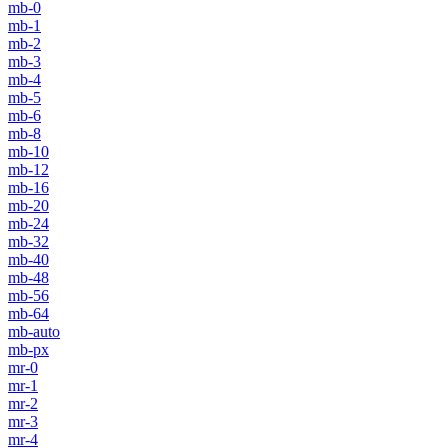
mb-0
mb-1
mb-2
mb-3
mb-4
mb-5
mb-6
mb-8
mb-10
mb-12
mb-16
mb-20
mb-24
mb-32
mb-40
mb-48
mb-56
mb-64
mb-auto
mb-px
mr-0
mr-1
mr-2
mr-3
mr-4