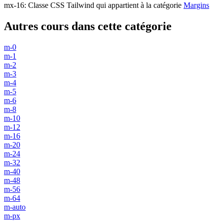
mx-16
:
Classe CSS Tailwind qui appartient à la catégorie
Margins
Autres cours dans cette catégorie
m-0
m-1
m-2
m-3
m-4
m-5
m-6
m-8
m-10
m-12
m-16
m-20
m-24
m-32
m-40
m-48
m-56
m-64
m-auto
m-px