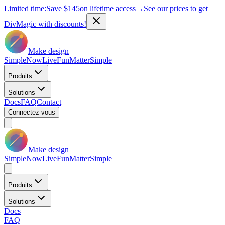
Limited time:
Save
$145
on lifetime access
→
See our prices to get
DivMagic with discounts!
Make design
Simple
Now
Live
Fun
Matter
Simple
Produits
Solutions
Docs
FAQ
Contact
Connectez-vous
Make design
Simple
Now
Live
Fun
Matter
Simple
Produits
Solutions
Docs
FAQ