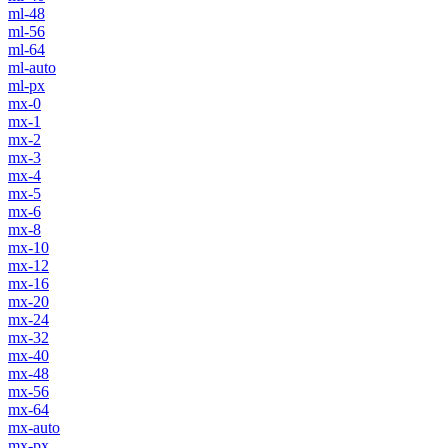
ml-48
ml-56
ml-64
ml-auto
ml-px
mx-0
mx-1
mx-2
mx-3
mx-4
mx-5
mx-6
mx-8
mx-10
mx-12
mx-16
mx-20
mx-24
mx-32
mx-40
mx-48
mx-56
mx-64
mx-auto
mx-px