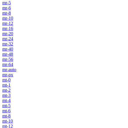
mr-5
mr-6
mr-8
mr-10
mr-12
mr-16
mr-20
mr-24
mr-32
mr-40
mr-48
mr-56
mr-64
mr-auto
mr-px
mt-0
mt-1
mt-2
mt-3
mt-4
mt-5
mt-6
mt-8
mt-10
mt-12