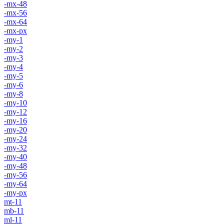
-mx-48
-mx-56
-mx-64
-mx-px
-my-1
-my-2
-my-3
-my-4
-my-5
-my-6
-my-8
-my-10
-my-12
-my-16
-my-20
-my-24
-my-32
-my-40
-my-48
-my-56
-my-64
-my-px
mt-11
mb-11
ml-11