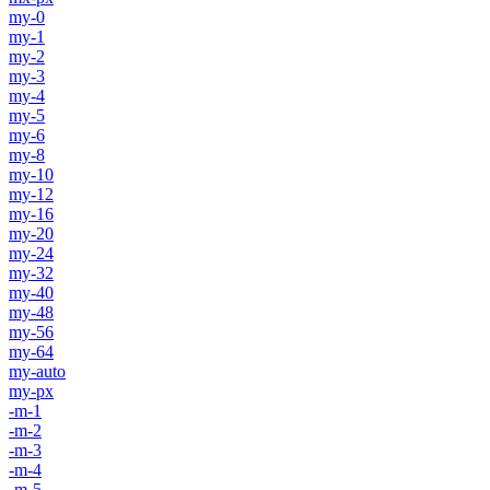
my-0
my-1
my-2
my-3
my-4
my-5
my-6
my-8
my-10
my-12
my-16
my-20
my-24
my-32
my-40
my-48
my-56
my-64
my-auto
my-px
-m-1
-m-2
-m-3
-m-4
-m-5