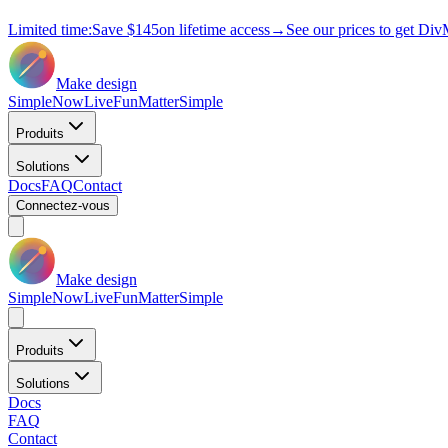
Limited time:
Save
$145
on lifetime access
→
See our prices to get Div
Make design
Simple
Now
Live
Fun
Matter
Simple
Produits
Solutions
Docs
FAQ
Contact
Connectez-vous
Make design
Simple
Now
Live
Fun
Matter
Simple
Produits
Solutions
Docs
FAQ
Contact