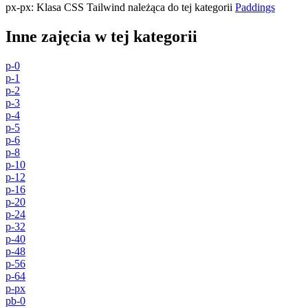
px-px
:
Klasa CSS Tailwind należąca do tej kategorii
Paddings
Inne zajęcia w tej kategorii
p-0
p-1
p-2
p-3
p-4
p-5
p-6
p-8
p-10
p-12
p-16
p-20
p-24
p-32
p-40
p-48
p-56
p-64
p-px
pb-0