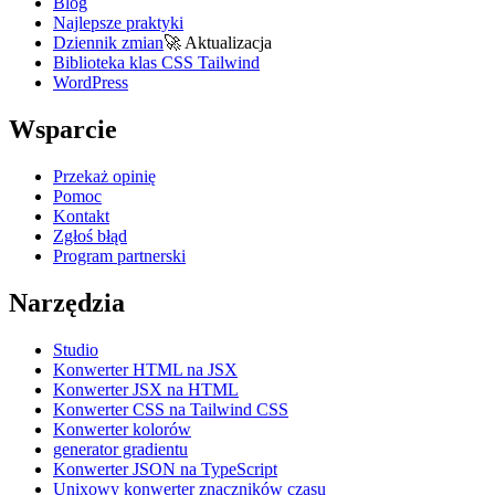
Blog
Najlepsze praktyki
Dziennik zmian
🚀
Aktualizacja
Biblioteka klas CSS Tailwind
WordPress
Wsparcie
Przekaż opinię
Pomoc
Kontakt
Zgłoś błąd
Program partnerski
Narzędzia
Studio
Konwerter HTML na JSX
Konwerter JSX na HTML
Konwerter CSS na Tailwind CSS
Konwerter kolorów
generator gradientu
Konwerter JSON na TypeScript
Unixowy konwerter znaczników czasu