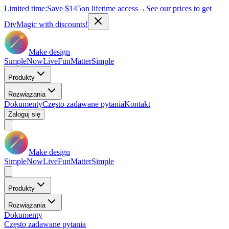
Limited time:
Save
$145
on lifetime access
→
See our prices to get
DivMagic with discounts!
Make design
Simple
Now
Live
Fun
Matter
Simple
Produkty
Rozwiązania
Dokumenty
Często zadawane pytania
Kontakt
Zaloguj się
Make design
Simple
Now
Live
Fun
Matter
Simple
Produkty
Rozwiązania
Dokumenty
Często zadawane pytania