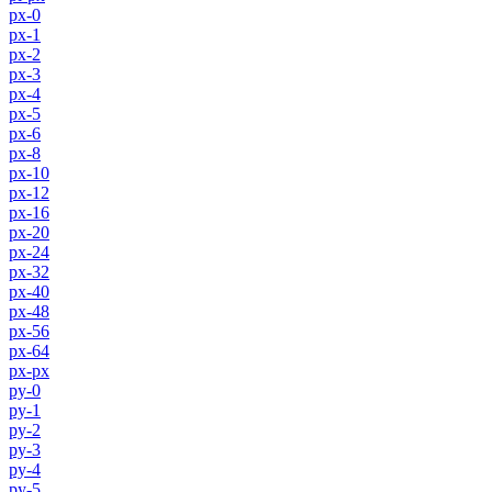
px-0
px-1
px-2
px-3
px-4
px-5
px-6
px-8
px-10
px-12
px-16
px-20
px-24
px-32
px-40
px-48
px-56
px-64
px-px
py-0
py-1
py-2
py-3
py-4
py-5