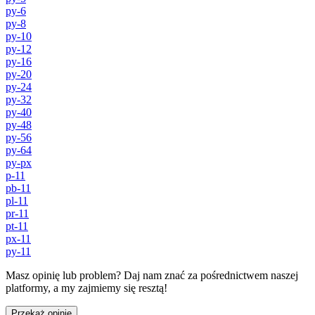
py-6
py-8
py-10
py-12
py-16
py-20
py-24
py-32
py-40
py-48
py-56
py-64
py-px
p-11
pb-11
pl-11
pr-11
pt-11
px-11
py-11
Masz opinię lub problem? Daj nam znać za pośrednictwem naszej
platformy, a my zajmiemy się resztą!
Przekaż opinię