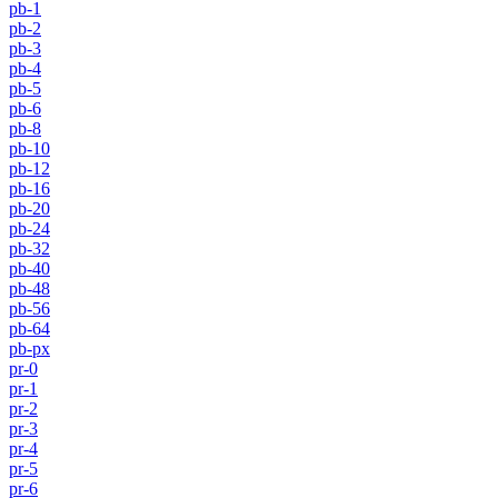
pb-1
pb-2
pb-3
pb-4
pb-5
pb-6
pb-8
pb-10
pb-12
pb-16
pb-20
pb-24
pb-32
pb-40
pb-48
pb-56
pb-64
pb-px
pr-0
pr-1
pr-2
pr-3
pr-4
pr-5
pr-6