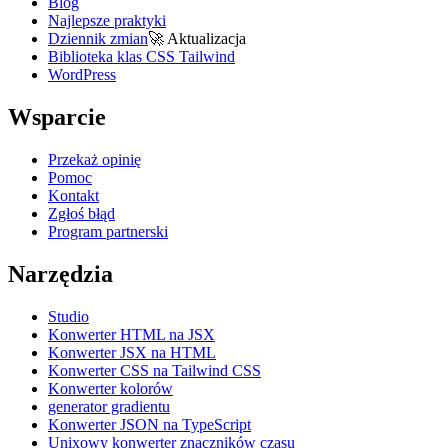
Blog
Najlepsze praktyki
Dziennik zmian
🚀
Aktualizacja
Biblioteka klas CSS Tailwind
WordPress
Wsparcie
Przekaż opinię
Pomoc
Kontakt
Zgłoś błąd
Program partnerski
Narzędzia
Studio
Konwerter HTML na JSX
Konwerter JSX na HTML
Konwerter CSS na Tailwind CSS
Konwerter kolorów
generator gradientu
Konwerter JSON na TypeScript
Unixowy konwerter znaczników czasu