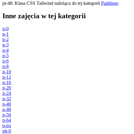
pt-48
:
Klasa CSS Tailwind należąca do tej kategorii
Paddings
Inne zajęcia w tej kategorii
p-0
p-1
p-2
p-3
p-4
p-5
p-6
p-8
p-10
p-12
p-16
p-20
p-24
p-32
p-40
p-48
p-56
p-64
p-px
pb-0