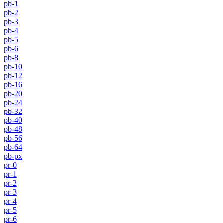
pb-1
pb-2
pb-3
pb-4
pb-5
pb-6
pb-8
pb-10
pb-12
pb-16
pb-20
pb-24
pb-32
pb-40
pb-48
pb-56
pb-64
pb-px
pr-0
pr-1
pr-2
pr-3
pr-4
pr-5
pr-6