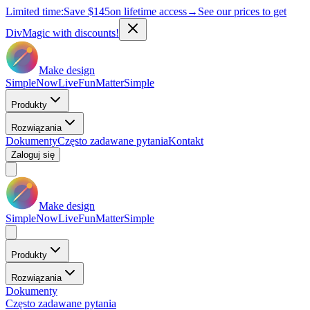
Limited time:
Save
$145
on lifetime access
→
See our prices to get
DivMagic with discounts!
Make design
Simple
Now
Live
Fun
Matter
Simple
Produkty
Rozwiązania
Dokumenty
Często zadawane pytania
Kontakt
Zaloguj się
Make design
Simple
Now
Live
Fun
Matter
Simple
Produkty
Rozwiązania
Dokumenty
Często zadawane pytania