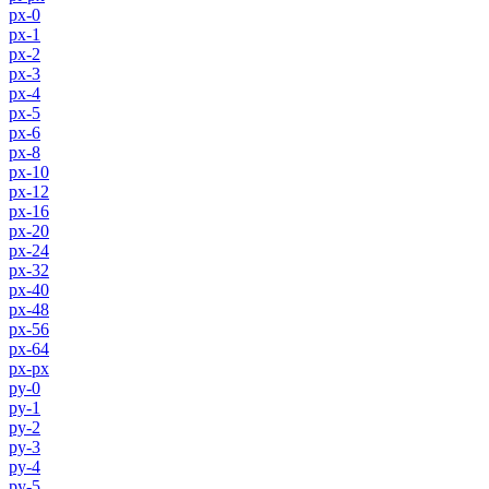
px-0
px-1
px-2
px-3
px-4
px-5
px-6
px-8
px-10
px-12
px-16
px-20
px-24
px-32
px-40
px-48
px-56
px-64
px-px
py-0
py-1
py-2
py-3
py-4
py-5