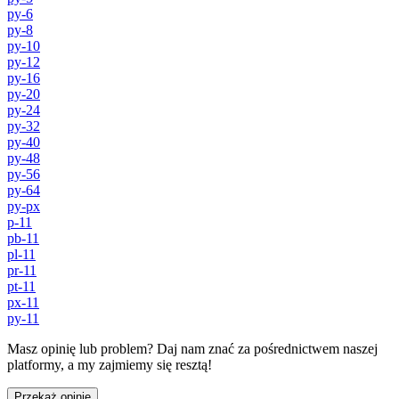
py-6
py-8
py-10
py-12
py-16
py-20
py-24
py-32
py-40
py-48
py-56
py-64
py-px
p-11
pb-11
pl-11
pr-11
pt-11
px-11
py-11
Masz opinię lub problem? Daj nam znać za pośrednictwem naszej
platformy, a my zajmiemy się resztą!
Przekaż opinię